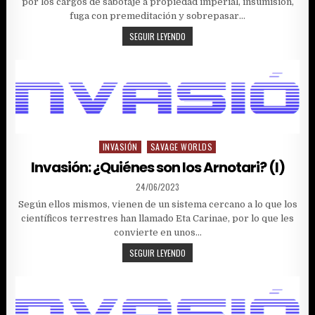
por los cargos de sabotaje a propiedad imperial, insumisión,
fuga con premeditación y sobrepasar…
PENITENCIA
SEGUIR LEYENDO
(Y
11)
INVASIÓN
SAVAGE WORLDS
Posted
in
Invasión: ¿Quiénes son los Arnotari? (I)
PUBLISHED
24/06/2023
DATE:
Según ellos mismos, vienen de un sistema cercano a lo que los
científicos terrestres han llamado Eta Carinae, por lo que les
convierte en unos…
INVASIÓN:
SEGUIR LEYENDO
¿QUIÉNES
SON
LOS
ARNOTARI?
(I)