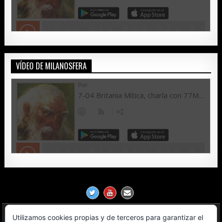
VÍDEO DE MILANOSFERA
Utilizamos cookies propias y de terceros para garantizar el
Política de Privacidad