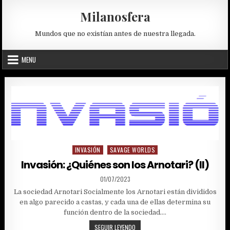
Skip
Milanosfera
to
content
Mundos que no existían antes de nuestra llegada.
MENU
INVASIÓN
SAVAGE WORLDS
Posted
in
Invasión: ¿Quiénes son los Arnotari? (II)
PUBLISHED
01/07/2023
DATE:
La sociedad Arnotari Socialmente los Arnotari están divididos
en algo parecido a castas, y cada una de ellas determina su
función dentro de la sociedad….
INVASIÓN:
SEGUIR LEYENDO