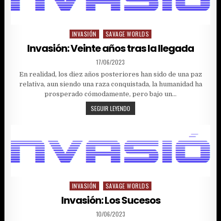
INVASIÓN
SAVAGE WORLDS
Posted
in
Invasión: Veinte años tras la llegada
PUBLISHED
17/06/2023
DATE:
En realidad, los diez años posteriores han sido de una paz
relativa, aun siendo una raza conquistada, la humanidad ha
prosperado cómodamente, pero bajo un…
INVASIÓN:
SEGUIR LEYENDO
VEINTE
AÑOS
TRAS
LA
LLEGADA
INVASIÓN
SAVAGE WORLDS
Posted
in
Invasión: Los Sucesos
PUBLISHED
10/06/2023
DATE: