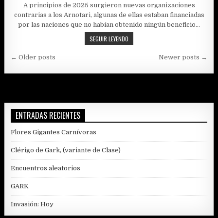
A principios de 2025 surgieron nuevas organizaciones
contrarias a los Arnotari, algunas de ellas estaban financiadas
por las naciones que no habían obtenido ningún beneficio…
INVASIÓN:
SEGUIR LEYENDO
LOS
Navegación
SUCESOS
← Older posts
Newer posts →
de
entradas
ENTRADAS RECIENTES
Flores Gigantes Carnívoras
Clérigo de Gark, (variante de Clase)
Encuentros aleatorios
GARK
Invasión: Hoy