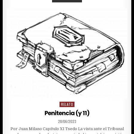
¿QUIÉNES
SON
LOS
ARNOTARI?
(II)
RELATO
Posted
in
Penitencia (y 11)
PUBLISHED
28/06/2023
DATE:
Por Juan Milano Capítulo XI Tsedo La vista ante el Tribunal