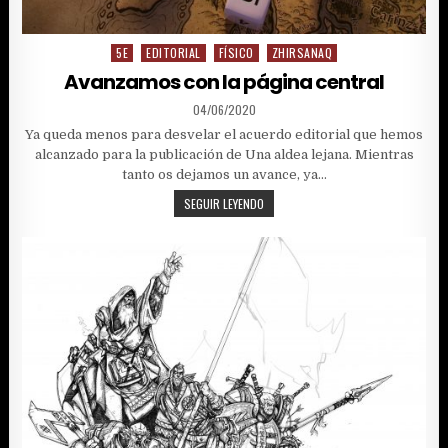
5E
EDITORIAL
FÍSICO
ZHIRSANAQ
Posted
in
Avanzamos con la página central
PUBLISHED
04/06/2020
DATE:
Ya queda menos para desvelar el acuerdo editorial que hemos
alcanzado para la publicación de Una aldea lejana. Mientras
tanto os dejamos un avance, ya…
AVANZAMOS
SEGUIR LEYENDO
CON
LA
PÁGINA
CENTRAL