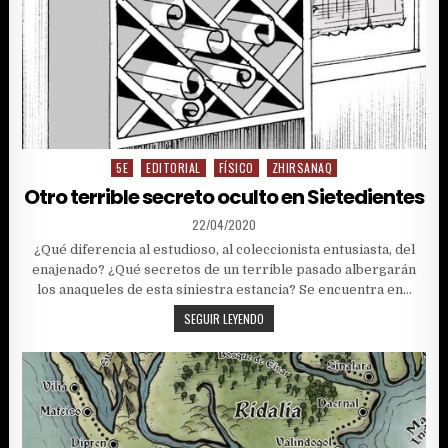
5E
EDITORIAL
FÍSICO
ZHIRSANAQ
Posted
in
Otro terrible secreto oculto en Sietedientes
PUBLISHED
22/04/2020
DATE:
¿Qué diferencia al estudioso, al coleccionista entusiasta, del
enajenado? ¿Qué secretos de un terrible pasado albergarán
los anaqueles de esta siniestra estancia? Se encuentra en…
OTRO
SEGUIR LEYENDO
TERRIBLE
SECRETO
OCULTO
EN
SIETEDIENTES