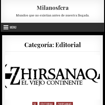
Skip
Milanosfera
to
content
Mundos que no existían antes de nuestra llegada.
MENU
Categoría:
Editorial
5E
EDITORIAL
ZHIRSANAQ
Posted