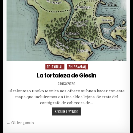
EDITORIAL
ZHIRSANAQ
Posted
in
La fortaleza de Glesin
PUBLISHED
31/03/2020
DATE:
El talentoso Eneko Menica nos ofrece su buen hacer con este
mapa que incluiremos en Una aldea lejana. Se trata del
cartógrafo de cabecera de…
LA
SEGUIR LEYENDO
FORTALEZA
Navegación
DE
← Older posts
GLESIN
de