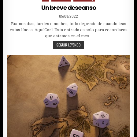
in
Un breve descanso
PUBLISHED
05/08/2022
DATE:
Buenos días, tardes o noches, todo depende de cuando leas
estas líneas. Aquí Carl. Esta entrada es solo para recordaros
que estamos en el mes…
UN
SEGUIR LEYENDO
BREVE
DESCANSO