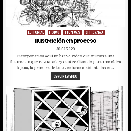
EDITORIAL
FÍSICO
TÉCNICAS
ZHIRSANAQ
Posted
in
Ilustración en proceso
PUBLISHED
30/04/2020
DATE:
Incorporamos aquí un breve vídeo que muestra una
ilustración que Fez Monkey está realizando para Una aldea
lejana, la primera de las aventuras ambientadas en…
ILUSTRACIÓN
SEGUIR LEYENDO
EN
PROCESO