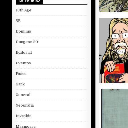
CATEGORÍAS
13th Age
5E
Dominio
Dungeon 20
Editorial
Eventos
Físico
Gark
General
Geografía
Invasión
Mazmorra