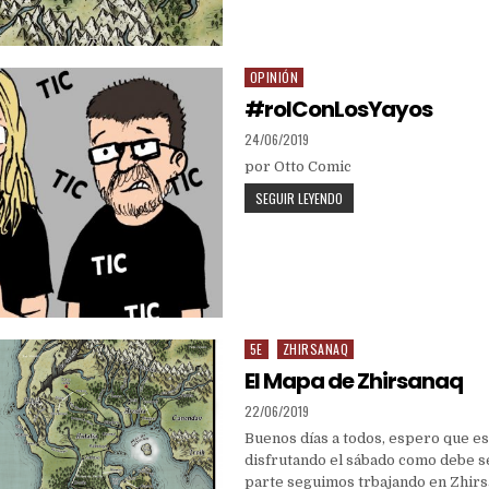
DEL
NORTE
OPINIÓN
Posted
in
#rolConLosYayos
PUBLISHED
24/06/2019
DATE:
por Otto Comic
#ROLCONLOSYAYOS
SEGUIR LEYENDO
5E
ZHIRSANAQ
Posted
in
El Mapa de Zhirsanaq
PUBLISHED
22/06/2019
DATE:
Buenos días a todos, espero que es
disfrutando el sábado como debe s
parte seguimos trbajando en Zhir