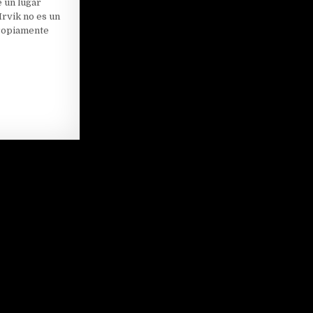
 un lugar
Irvik no es un
propiamente