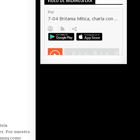
VÍDEO DE MILANOSFERA
téis
er. Por nuestra
sanaq como