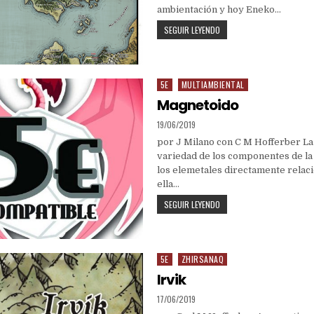
ambientación y hoy Eneko…
EL
SEGUIR LEYENDO
MAPA
DE
ZHIRSANAQ
5E
MULTIAMBIENTAL
Posted
in
Magnetoido
PUBLISHED
19/06/2019
DATE:
por J Milano con C M Hofferber La
variedad de los componentes de la
los elemetales directamente relac
ella…
MAGNETOIDO
SEGUIR LEYENDO
5E
ZHIRSANAQ
Posted
in
Irvik
PUBLISHED
17/06/2019
DATE: