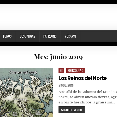
FOROS
DESCARGAS
PATREONS
VERKAMI
Mes:
junio 2019
5E
ZHIRSANAQ
Posted
in
Los Reinos del Norte
PUBLISHED
28/06/2019
DATE:
Más allá de la Columna del Mundo, 
norte, se abren nuevas tierras, agr
en parte herida por la gran sima…
LOS
SEGUIR LEYENDO
REINOS