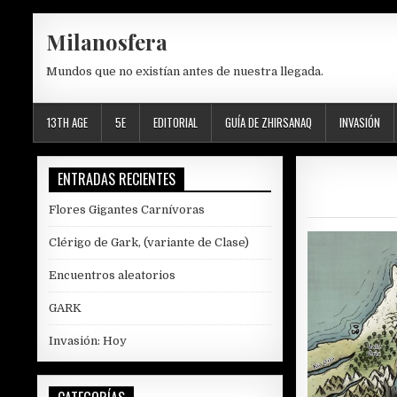
Skip
Milanosfera
to
content
Mundos que no existían antes de nuestra llegada.
13TH AGE
5E
EDITORIAL
GUÍA DE ZHIRSANAQ
INVASIÓN
ENTRADAS RECIENTES
Flores Gigantes Carnívoras
Clérigo de Gark, (variante de Clase)
Encuentros aleatorios
GARK
Invasión: Hoy