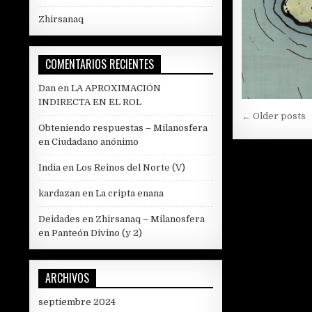
Zhirsanaq
COMENTARIOS RECIENTES
Dan
en
LA APROXIMACIÓN
INDIRECTA EN EL ROL
Navega
← Older posts
Obteniendo respuestas – Milanosfera
de
en
Ciudadano anónimo
entrada
India
en
Los Reinos del Norte (V)
kardazan
en
La cripta enana
Deidades en Zhirsanaq – Milanosfera
en
Panteón Divino (y 2)
ARCHIVOS
septiembre 2024