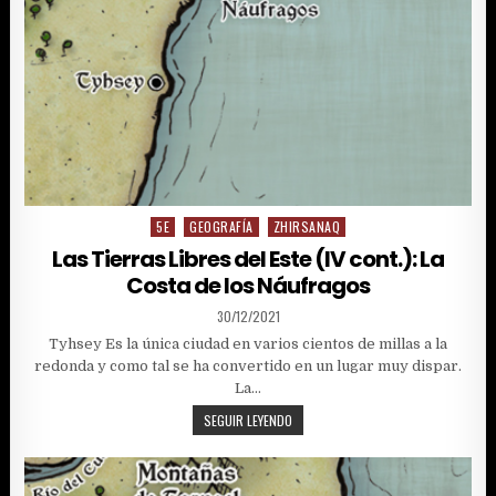
5E
GEOGRAFÍA
ZHIRSANAQ
Posted
in
Las Tierras Libres del Este (IV cont.): La
Costa de los Náufragos
PUBLISHED
30/12/2021
DATE:
Tyhsey Es la única ciudad en varios cientos de millas a la
redonda y como tal se ha convertido en un lugar muy dispar.
La…
LAS
SEGUIR LEYENDO
TIERRAS
LIBRES
DEL
ESTE