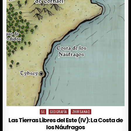
(IV
CONT.):
LA
COSTA
DE
LOS
NÁUFRAGOS
5E
GEOGRAFÍA
ZHIRSANAQ
Posted
in
Las Tierras Libres del Este (IV): La Costa de
los Náufragos