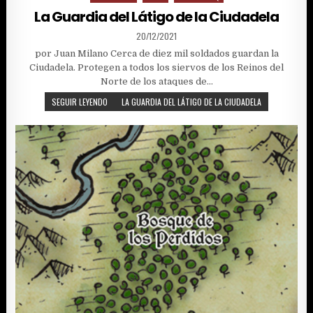
in
La Guardia del Látigo de la Ciudadela
PUBLISHED
20/12/2021
DATE:
por Juan Milano Cerca de diez mil soldados guardan la
Ciudadela. Protegen a todos los siervos de los Reinos del
Norte de los ataques de…
SEGUIR LEYENDO
LA GUARDIA DEL LÁTIGO DE LA CIUDADELA