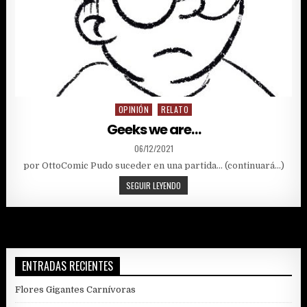
OPINIÓN
RELATO
Posted
in
Geeks we are…
PUBLISHED
06/12/2021
DATE:
por OttoComic Pudo suceder en una partida… (continuará…)
GEEKS
SEGUIR LEYENDO
WE
ARE…
ENTRADAS RECIENTES
Flores Gigantes Carnívoras