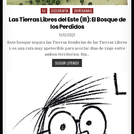
5E
GEOGRAFÍA
ZHIRSANAQ
Posted
in
Las Tierras Libres del Este (III): El Bosque de
los Perdidos
PUBLISHED
13/12/2021
DATE:
Este bosque separa las Tierras Sombrías de las Tierras Libres
y es una ruta muy apetecible para acortar días de viaje entre
ambos territorios. Sin…
LAS
SEGUIR LEYENDO
TIERRAS
LIBRES
DEL
ESTE
(III):
EL
BOSQUE
DE
LOS
PERDIDOS