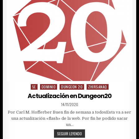
DE
HISTORIA
5E
DOMINIO
DUNGEON 20
ZHIRSANAQ
Posted
in
Actualización en Dungeon20
PUBLISHED
14/11/2020
DATE:
Por Carl M. Hofferber Buen fin de semana a todosEsta va a ser
una actualización «flash» de la web. Por fin he podido sacar
un…
ACTUALIZACIÓN
SEGUIR LEYENDO
EN