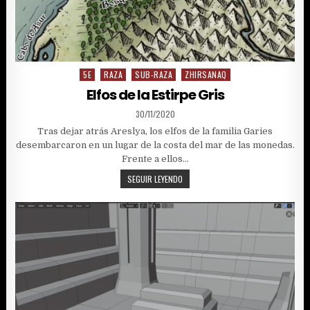
5E
RAZA
SUB-RAZA
ZHIRSANAQ
Posted
in
Elfos de la Estirpe Gris
PUBLISHED
30/11/2020
DATE:
Tras dejar atrás Areslya, los elfos de la familia Garies
desembarcaron en un lugar de la costa del mar de las monedas.
Frente a ellos…
ELFOS
SEGUIR LEYENDO
DE
LA
ESTIRPE
GRIS