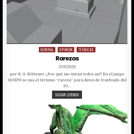
GENERAL
OPINIÓN
TÉCNICAS
Posted
in
Rarezas
PUBLISHED
23/11/2020
DATE:
por R. G. Wittener ¿Por qué me miran todos así? En el juego
GURPS se usa el término “rareza” para datos de trasfondo del
PJ…
RAREZAS
SEGUIR LEYENDO