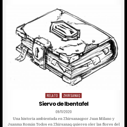
DUNGEON20
RELATO
ZHIRSANAQ
Posted
in
Siervo de Ibentafel
PUBLISHED
09/11/2020
DATE:
Una historia ambientada en Zhirsanaqpor Juan Milano y
Juanma Román Todos en Zhirsanaq quieren oler las flores del