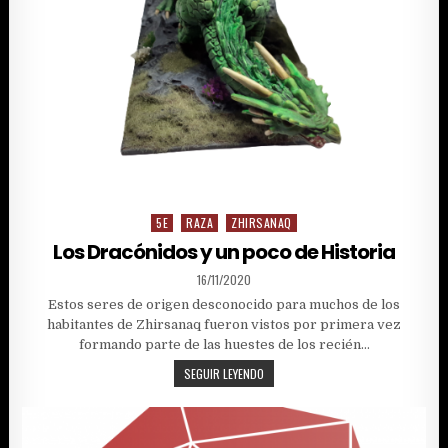
5E
RAZA
ZHIRSANAQ
Posted
in
Los Dracónidos y un poco de Historia
PUBLISHED
16/11/2020
DATE:
Estos seres de origen desconocido para muchos de los
habitantes de Zhirsanaq fueron vistos por primera vez
formando parte de las huestes de los recién…
LOS
SEGUIR LEYENDO
DRACÓNIDOS
Y
UN
POCO