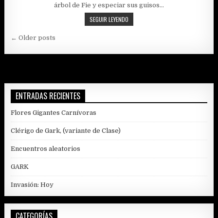
árbol de Fie y especiar sus guisos…
SIERVO
SEGUIR LEYENDO
DE
Navegación
IBENTAFEL
← Older posts
de
entradas
ENTRADAS RECIENTES
Flores Gigantes Carnívoras
Clérigo de Gark, (variante de Clase)
Encuentros aleatorios
GARK
Invasión: Hoy
CATEGORÍAS