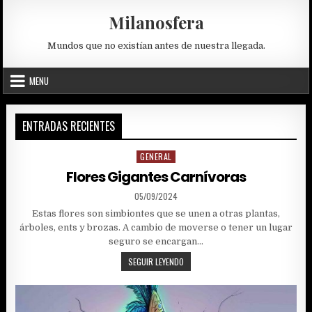
Skip
Milanosfera
to
content
Mundos que no existían antes de nuestra llegada.
MENU
ENTRADAS RECIENTES
GENERAL
Posted
in
Flores Gigantes Carnívoras
PUBLISHED
05/09/2024
DATE:
Estas flores son simbiontes que se unen a otras plantas,
árboles, ents y brozas. A cambio de moverse o tener un lugar
seguro se encargan…
FLORES
SEGUIR LEYENDO
GIGANTES
CARNÍVORAS