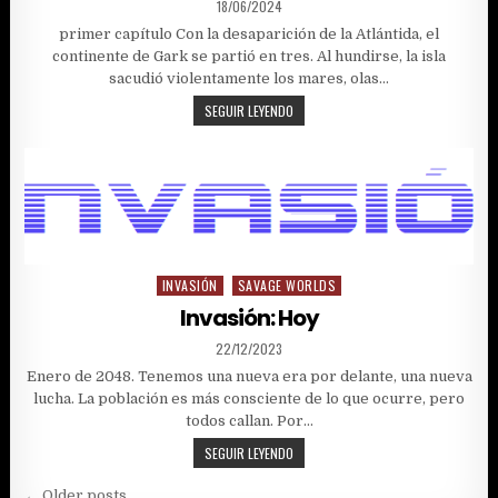
PUBLISHED
18/06/2024
DATE:
primer capítulo Con la desaparición de la Atlántida, el
continente de Gark se partió en tres. Al hundirse, la isla
sacudió violentamente los mares, olas…
GARK
SEGUIR LEYENDO
INVASIÓN
SAVAGE WORLDS
Posted
in
Invasión: Hoy
PUBLISHED
22/12/2023
DATE:
Enero de 2048. Tenemos una nueva era por delante, una nueva
lucha. La población es más consciente de lo que ocurre, pero
todos callan. Por…
INVASIÓN:
SEGUIR LEYENDO
HOY
← Older posts