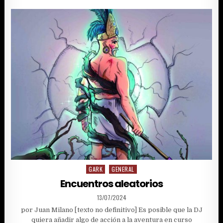
DE
GARK,
(VARIANTE
DE
CLASE)
GARK
GENERAL
Posted
in
Encuentros aleatorios
PUBLISHED
13/07/2024
DATE:
por Juan Milano [texto no definitivo] Es posible que la DJ
quiera añadir algo de acción a la aventura en curso