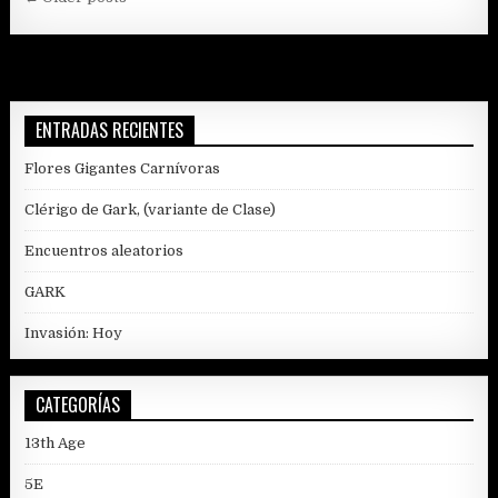
Navegación
de
entradas
ENTRADAS RECIENTES
Flores Gigantes Carnívoras
Clérigo de Gark, (variante de Clase)
Encuentros aleatorios
GARK
Invasión: Hoy
CATEGORÍAS
13th Age
5E