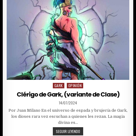
GARK
OPINIÓN
Posted
in
Clérigo de Gark, (variante de Clase)
PUBLISHED
14/07/2024
DATE:
Por Juan Milano En el universo de espada y brujería de Gark,
los dioses rara vez escuchan a quienes les rezan. La magia
divina es…
CLÉRIGO
SEGUIR LEYENDO