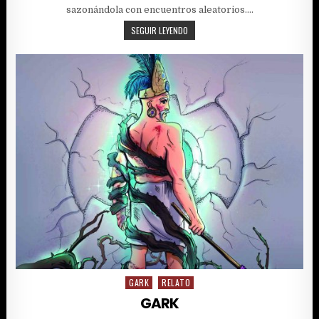
sazonándola con encuentros aleatorios….
ENCUENTROS
SEGUIR LEYENDO
ALEATORIOS
GARK
RELATO
Posted
in
GARK