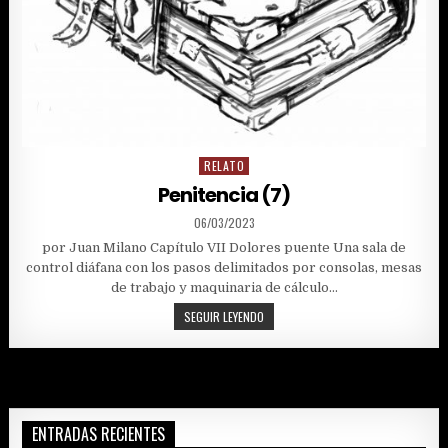
RELATO
Posted
in
Penitencia (7)
PUBLISHED
06/03/2023
DATE:
por Juan Milano Capítulo VII Dolores puente Una sala de
control diáfana con los pasos delimitados por consolas, mesas
de trabajo y maquinaria de cálculo…
PENITENCIA
SEGUIR LEYENDO
(7)
ENTRADAS RECIENTES