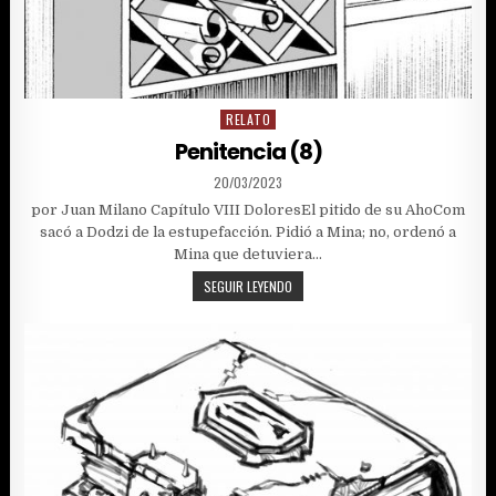
RELATO
Posted
in
Penitencia (8)
PUBLISHED
20/03/2023
DATE:
por Juan Milano Capítulo VIII DoloresEl pitido de su AhoCom
sacó a Dodzi de la estupefacción. Pidió a Mina; no, ordenó a
Mina que detuviera…
PENITENCIA
SEGUIR LEYENDO
(8)