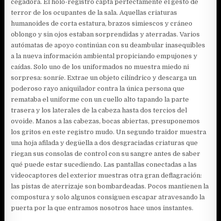
cegadora. El holo-registro capta perfectamente el gesto de
terror de los ocupantes de la sala. Aquellas criaturas
humanoides de corta estatura, brazos simiescos y cráneo
oblongo y sin ojos estaban sorprendidas y aterradas. Varios
autómatas de apoyo continúan con su deambular inasequibles
a la nueva información ambiental propiciando empujones y
caídas. Solo uno de los uniformados no muestra miedo ni
sorpresa: sonríe. Extrae un objeto cilíndrico y descarga un
poderoso rayo aniquilador contra la única persona que
remataba el uniforme con un cuello alto tapando la parte
trasera y los laterales de la cabeza hasta dos tercios del
ovoide. Manos a las cabezas, bocas abiertas, presuponemos
los gritos en este registro mudo. Un segundo traidor muestra
una hoja afilada y degüella a dos desgraciadas criaturas que
riegan sus consolas de control con su sangre antes de saber
qué puede estar sucediendo. Las pantallas conectadas a las
videocaptores del exterior muestras otra gran deflagración:
las pistas de aterrizaje son bombardeadas. Pocos mantienen la
compostura y solo algunos consiguen escapar atravesando la
puerta por la que entramos nosotros hace unos instantes.