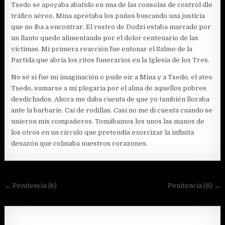
Tsedo se apoyaba abatido en una de las consolas de control dle
tráfico aéreo. Mina apretaba los puños buscando una justicia
que no iba a encontrar. El rostro de Dodzi estaba marcado por
un llanto quedo alimentando por el dolor centenario de las
víctimas. Mi primera reacción fue entonar el Salmo de la
Partida que abría los ritos funerarios en la Iglesia de los Tres.
No sé si fue mi imaginación o pude oír a Mina y a Tsedo, el ateo
Tsedo, sumarse a mi plegaria por el alma de aquellos pobres
desdichados. Ahora me daba cuenta de que yo también lloraba
ante la barbarie. Caí de rodillas. Casi no me di cuenta cuando se
unieron mis compañeros. Tomábamos los unos las manos de
los otros en un círculo que pretendía exorcizar la infinita
desazón que colmaba nuestros corazones.
Navegación
← Penitencia (6)
Penitencia (8) →
de
entradas