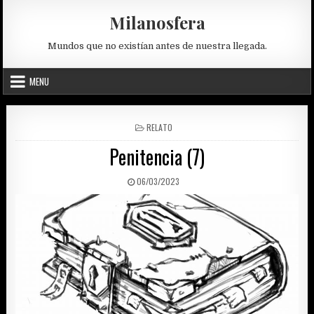
Skip
Milanosfera
to
content
Mundos que no existían antes de nuestra llegada.
MENU
POSTED
RELATO
IN
Penitencia (7)
PUBLISHED
06/03/2023
DATE: