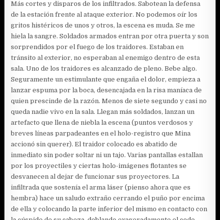
Más cortes y disparos de los infiltrados. Sabotean la defensa
de la estación frente al ataque exterior. No podemos oír los
gritos histéricos de unos y otros, la escena es muda. Se me
hiela la sangre. Soldados armados entran por otra puerta y son
sorprendidos por el fuego de los traidores. Estaban en
tránsito al exterior, no esperaban al enemigo dentro de esta
sala. Uno de los traidores es alcanzado de pleno. Bebe algo.
Seguramente un estimulante que engaña el dolor, empieza a
lanzar espuma por la boca, desencajada en la risa maníaca de
quien prescinde de la razón. Menos de siete segundo y casi no
queda nadie vivo en la sala. Llegan más soldados, lanzan un
artefacto que llena de niebla la escena (puntos verdosos y
breves líneas parpadeantes en el holo-registro que Mina
accionó sin querer). El traidor colocado es abatido de
inmediato sin poder soltar ni un tajo. Varias pantallas estallan
por los proyectiles y ciertas holo-imágenes flotantes se
desvanecen al dejar de funcionar sus proyectores. La
infiltrada que sostenía el arma láser (pienso ahora que es
hembra) hace un saludo extraño cerrando el puño por encima
de ella y colocando la parte inferior del mismo en contacto con
la cúspide de su cabeza, doblando exageradamente el codo,