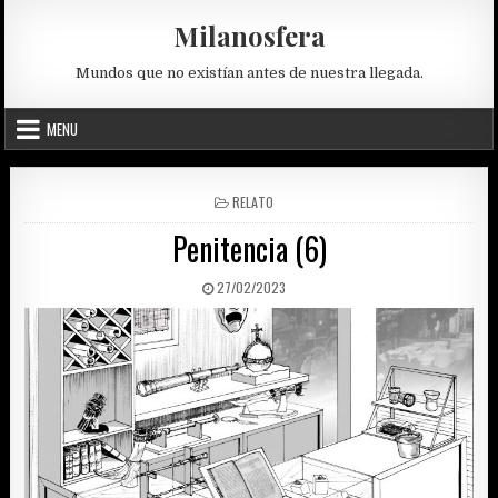
Skip
Milanosfera
to
content
Mundos que no existían antes de nuestra llegada.
MENU
POSTED
RELATO
IN
Penitencia (6)
PUBLISHED
27/02/2023
DATE: