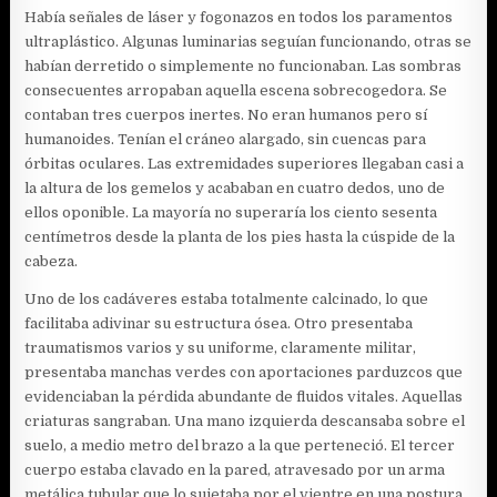
Había señales de láser y fogonazos en todos los paramentos
ultraplástico. Algunas luminarias seguían funcionando, otras se
habían derretido o simplemente no funcionaban. Las sombras
consecuentes arropaban aquella escena sobrecogedora. Se
contaban tres cuerpos inertes. No eran humanos pero sí
humanoides. Tenían el cráneo alargado, sin cuencas para
órbitas oculares. Las extremidades superiores llegaban casi a
la altura de los gemelos y acababan en cuatro dedos, uno de
ellos oponible. La mayoría no superaría los ciento sesenta
centímetros desde la planta de los pies hasta la cúspide de la
cabeza.
Uno de los cadáveres estaba totalmente calcinado, lo que
facilitaba adivinar su estructura ósea. Otro presentaba
traumatismos varios y su uniforme, claramente militar,
presentaba manchas verdes con aportaciones parduzcos que
evidenciaban la pérdida abundante de fluidos vitales. Aquellas
criaturas sangraban. Una mano izquierda descansaba sobre el
suelo, a medio metro del brazo a la que perteneció. El tercer
cuerpo estaba clavado en la pared, atravesado por un arma
metálica tubular que lo sujetaba por el vientre en una postura