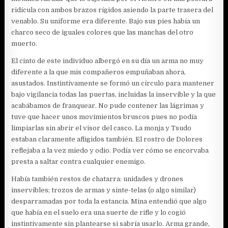
ridícula con ambos brazos rígidos asiendo la parte trasera del
venablo. Su uniforme era diferente. Bajo sus pies había un
charco seco de iguales colores que las manchas del otro
muerto.
El cinto de este individuo albergó en su día un arma no muy
diferente a la que mis compañeros empuñaban ahora,
asustados. Instintivamente se formó un círculo para mantener
bajo vigilancia todas las puertas, incluidas la inservible y la que
acabábamos de franquear. No pude contener las lágrimas y
tuve que hacer unos movimientos bruscos pues no podía
limpiarlas sin abrir el visor del casco. La monja y Tsudo
estaban claramente afligidos también. El rostro de Dolores
reflejaba a la vez miedo y odio. Podía ver cómo se encorvaba
presta a saltar contra cualquier enemigo.
Había también restos de chatarra: unidades y drones
inservibles; trozos de armas y sinte-telas (o algo similar)
desparramadas por toda la estancia. Mina entendió que algo
que había en el suelo era una suerte de rifle y lo cogió
instintivamente sin plantearse si sabría usarlo. Arma grande,