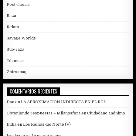
Post-Tierra
Raza
Relato
Savage Worlds
Sub-raza
Técnicas
Zhirsanaq
COMENTARIOS RECIENTES
Dan
en
LA APROXIMACIÓN INDIRECTA EN EL ROL
Obteniendo respuestas – Milanosfera
en
Ciudadano anónimo
India
en
Los Reinos del Norte (V)
kardazan
en
La cripta enana