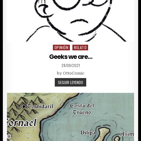
OPINIÓN
RELATO
Posted
in
Geeks we are…
PUBLISHED
28/09/2021
DATE:
by OttoComic
GEEKS
SEGUIR LEYENDO
WE
ARE…