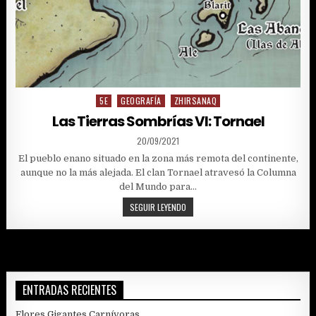
5E
GEOGRAFÍA
ZHIRSANAQ
Posted
in
Las Tierras Sombrías VI: Tornael
PUBLISHED
20/09/2021
DATE:
El pueblo enano situado en la zona más remota del continente,
aunque no la más alejada. El clan Tornael atravesó la Columna
del Mundo para…
LAS
SEGUIR LEYENDO
TIERRAS
SOMBRÍAS
VI:
TORNAEL
ENTRADAS RECIENTES
Flores Gigantes Carnívoras