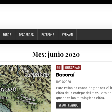
FOROS
DESCARGAS
PATREONS
VERKAMI
Mes:
junio 2020
5E
ZHIRSANAQ
Posted
in
Basoraí
PUBLISHED
10/06/2020
DATE:
Este reino es conocido por ser el 
elfos de la estirpe del mar. Esto n
que sean los mitológicos elfos…
BASORAÍ
SEGUIR LEYENDO