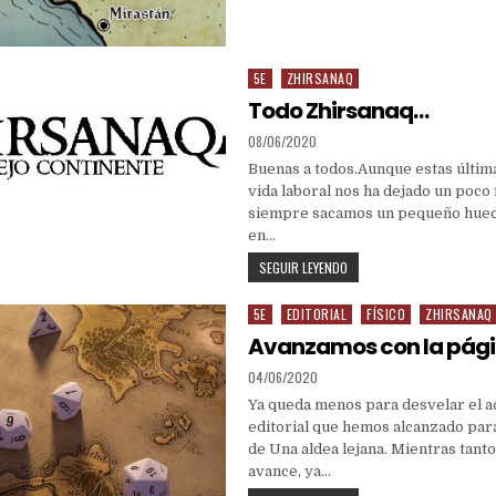
5E
ZHIRSANAQ
Posted
in
Todo Zhirsanaq…
PUBLISHED
08/06/2020
DATE:
Buenas a todos.Aunque estas últim
vida laboral nos ha dejado un poco 
siempre sacamos un pequeño hueco
en…
TODO
SEGUIR LEYENDO
ZHIRSANAQ…
5E
EDITORIAL
FÍSICO
ZHIRSANAQ
Posted
in
Avanzamos con la pági
PUBLISHED
04/06/2020
DATE:
Ya queda menos para desvelar el 
editorial que hemos alcanzado para
de Una aldea lejana. Mientras tant
avance, ya…