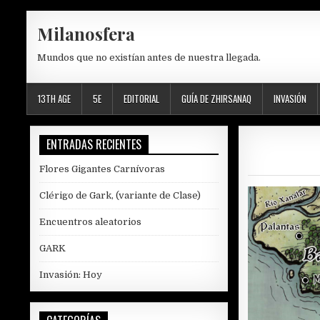
Skip
Milanosfera
to
content
Mundos que no existían antes de nuestra llegada.
13TH AGE
5E
EDITORIAL
GUÍA DE ZHIRSANAQ
INVASIÓN
ENTRADAS RECIENTES
Flores Gigantes Carnívoras
Clérigo de Gark, (variante de Clase)
Encuentros aleatorios
GARK
Invasión: Hoy