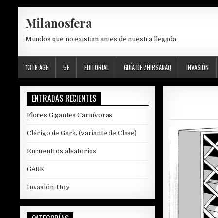
Skip
Milanosfera
to
content
Mundos que no existían antes de nuestra llegada.
13TH AGE
5E
EDITORIAL
GUÍA DE ZHIRSANAQ
INVASIÓN
ENTRADAS RECIENTES
Flores Gigantes Carnívoras
Clérigo de Gark, (variante de Clase)
Encuentros aleatorios
GARK
Invasión: Hoy