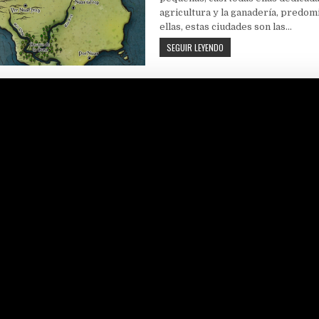
agricultura y la ganadería, predom
ellas, estas ciudades son las…
OSARIO
SEGUIR LEYENDO
(II):
LAS
TIERRAS
DE
LA
NIGROMANCIA