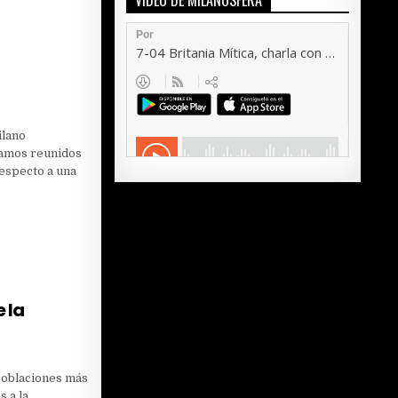
VÍDEO DE MILANOSFERA
ilano
amos reunidos
especto a una
e la
poblaciones más
s a la