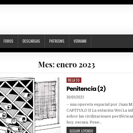
FOROS
DESCARGAS
PATREONS
VERKAMI
Mes:
enero 2023
RELATO
Posted
in
Penitencia (2)
PUBLISHED
30/01/2023
DATE:
– una opereta espacial por Juan M
CAPÍTULO II La estación Wei La in
sobre las civilizaciones periféricas
hoy, escasa. Pese…
PENITENCIA
SEGUIR LEYENDO