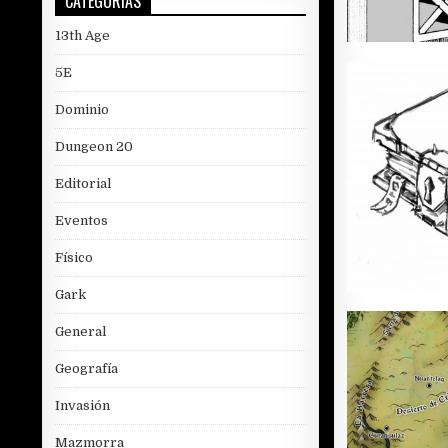
CATEGORÍAS
13th Age
5E
Dominio
Dungeon 20
Editorial
Eventos
Físico
Gark
General
Geografía
Invasión
Mazmorra