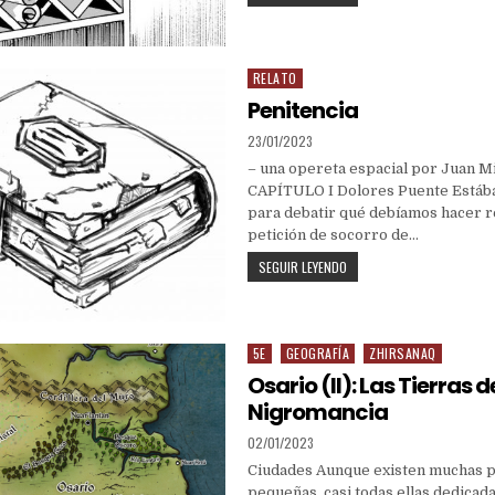
(2)
RELATO
Posted
in
Penitencia
PUBLISHED
23/01/2023
DATE:
– una opereta espacial por Juan M
CAPÍTULO I Dolores Puente Estáb
para debatir qué debíamos hacer r
petición de socorro de…
PENITENCIA
SEGUIR LEYENDO
5E
GEOGRAFÍA
ZHIRSANAQ
Posted
in
Osario (II): Las Tierras d
Nigromancia
PUBLISHED
02/01/2023
DATE:
Ciudades Aunque existen muchas 
pequeñas, casi todas ellas dedicada