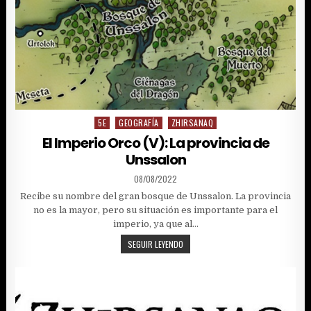
5E
GEOGRAFÍA
ZHIRSANAQ
Posted
in
El Imperio Orco (V): La provincia de
Unssalon
PUBLISHED
08/08/2022
DATE:
Recibe su nombre del gran bosque de Unssalon. La provincia
no es la mayor, pero su situación es importante para el
imperio, ya que al…
EL
SEGUIR LEYENDO
IMPERIO
ORCO
(V):
LA
PROVINCIA