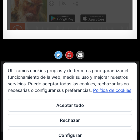
Utilizamos cookies propias y de terceros para garantizar el
Política de Privacidad
funcionamiento de la web, medir su uso y mejorar nuestros
servicios. Puede aceptar todas las cookies, rechazar las no
Aviso Legal
necesarias o configurar sus preferencias.
Política de cookies
Contacto
Aceptar todo
OGL License
Rechazar
Configurar
Copyright © 2026 Milanosfera