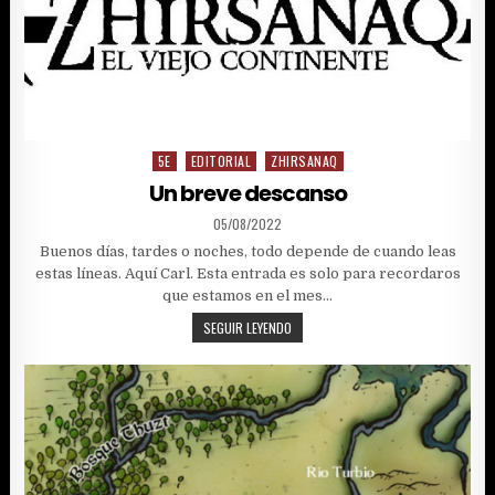
DE
UNSSALON
5E
EDITORIAL
ZHIRSANAQ
Posted
in
Un breve descanso
PUBLISHED
05/08/2022
DATE:
Buenos días, tardes o noches, todo depende de cuando leas
estas líneas. Aquí Carl. Esta entrada es solo para recordaros
que estamos en el mes…
UN
SEGUIR LEYENDO
BREVE
DESCANSO