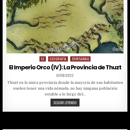
5E
GEOGRAFÍA
ZHIRSANAQ
Posted
in
El Imperio Orco (IV): La Provincia de Thuzt
PUBLISHED
01/08/2022
DATE:
Thuzt es la única provincia donde la mayoría de sus habitantes
suelen tener una vida nómada, no hay ninguna población
estable a lo largo del…
EL
SEGUIR LEYENDO
IMPERIO
ORCO
(IV):
LA
PROVINCIA