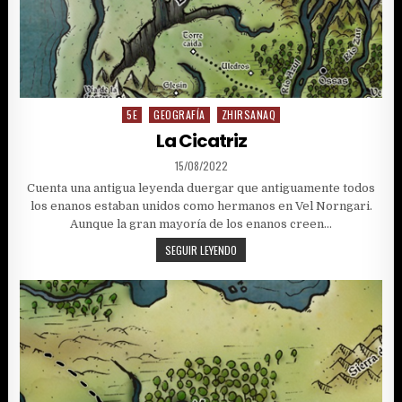
5E
GEOGRAFÍA
ZHIRSANAQ
Posted
in
La Cicatriz
PUBLISHED
15/08/2022
DATE:
Cuenta una antigua leyenda duergar que antiguamente todos
los enanos estaban unidos como hermanos en Vel Norngari.
Aunque la gran mayoría de los enanos creen…
LA
SEGUIR LEYENDO
CICATRIZ