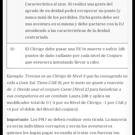
Característica al azar. Si realiza una gesta del
agrado de su deidad podrá recuperar un punto (y
nunca más) de los perdidos. Dicha gesta debe ser
una aventura en sí misma y debe pactarse con la DJ
atendiendo a las características de la deidad
contrariada.
10
El Clérigo debe pasar una TS Vs muerte o sufrir 1d8
puntos de daño radiante por cada nivel de Conjuro
que estuviera intentando llevar a cabo.
Ejemplo:
Tronius es un Clérigo de Nivel 3 que ha consagrado su
vida a Gum Sal. Tiene CAR 16, por lo tanto un ajuste a reacción
de -1. Decide usar el conjuro Canto (Nivel 2) para beneficiar a
sus compañeros en un combate.
Lanza 2d6 y aplica un
modificador total de 0 (-3 por su Nivel de Clérigo, -1 por CAR y
+4 por el doble del Nivel del conjuro).
Importante
. Los PNJ no deben realizar esta tirada. La mayoría
ya serán individuos corruptos y serán los aventureros
quienes les hagan pagar su osadía al tratar con fuerzas tan