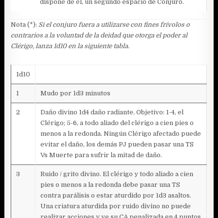
dispone de él, un segundo espacio de Conjuro.
Nota (*):
Si el conjuro fuera a utilizarse con fines frívolos o
contrarios a la voluntad de la deidad que otorga el poder al
Clérigo, lanza 1d10 en la siguiente tabla.
1d10
1
Mudo por 1d3 minutos
2
Daño divino 1d4 daño radiante. Objetivo: 1-4, el
Clérigo; 5-6, a todo aliado del clérigo a cien pies o
menos a la redonda. Ningún Clérigo afectado puede
evitar el daño, los demás PJ pueden pasar una TS
Vs Muerte para sufrir la mitad de daño.
3
Ruido / grito divino. El clérigo y todo aliado a cien
pies o menos a la redonda debe pasar una TS
contra parálisis o estar aturdido por 1d3 asaltos.
Una criatura aturdida por ruido divino no puede
realizar acciones y ve su CA penalizada en 4 puntos