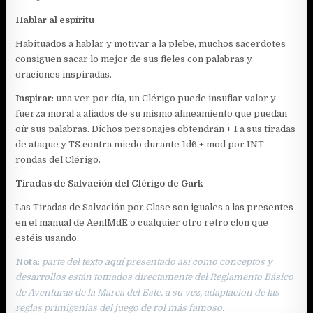
Hablar al espíritu
Habituados a hablar y motivar a la plebe, muchos sacerdotes
consiguen sacar lo mejor de sus fieles con palabras y
oraciones inspiradas.
Inspirar
: una ver por día, un Clérigo puede insuflar valor y
fuerza moral a aliados de su mismo alineamiento que puedan
oír sus palabras. Dichos personajes obtendrán + 1 a sus tiradas
de ataque y TS contra miedo durante 1d6 + mod por INT
rondas del Clérigo.
Tiradas de Salvación del Clérigo de Gark
Las Tiradas de Salvación por Clase son iguales a las presentes
en el manual de AenlMdE o cualquier otro retro clon que
estéis usando.
Nota
:
parte del texto aquí presentado así como conceptos y
desarrollos están tomados directamente del Reglamento Básico
de Aventuras de la Marca del Este, a su vez, adaptación de las
reglas primigenias del juego de rol más famoso.