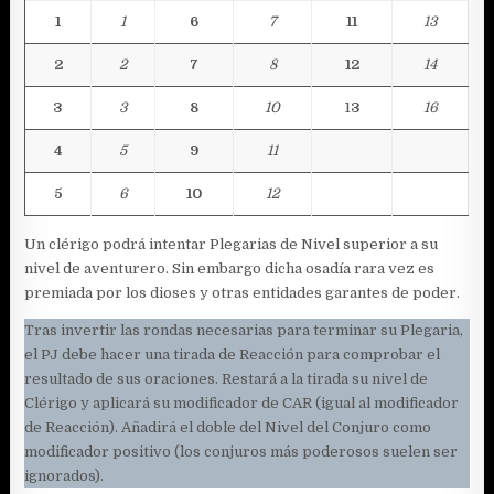
1
1
6
7
11
13
2
2
7
8
12
14
3
3
8
10
1
3
16
4
5
9
11
5
6
10
12
Un clérigo podrá intentar Plegarias de Nivel superior a su
nivel de aventurero. Sin embargo dicha osadía rara vez es
premiada por los dioses y otras entidades garantes de poder.
Tras invertir las rondas necesarias para terminar su Plegaria,
el PJ debe hacer una tirada de Reacción para comprobar el
resultado de sus oraciones. Restará a la tirada su nivel de
Clérigo y aplicará su modificador de CAR (igual al modificador
de Reacción). Añadirá el doble del Nivel del Conjuro como
modificador positivo (los conjuros más poderosos suelen ser
ignorados).