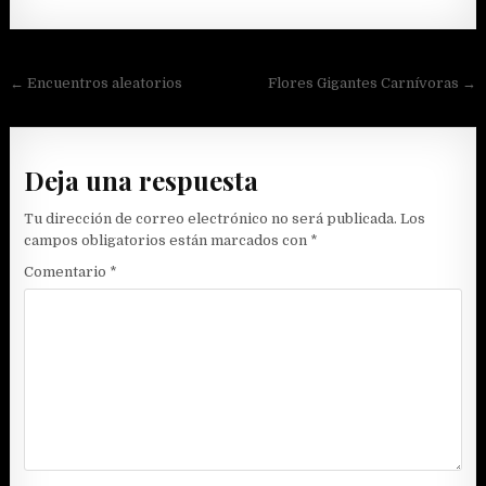
Navegación
← Encuentros aleatorios
Flores Gigantes Carnívoras →
de
entradas
Deja una respuesta
Tu dirección de correo electrónico no será publicada.
Los
campos obligatorios están marcados con
*
Comentario
*