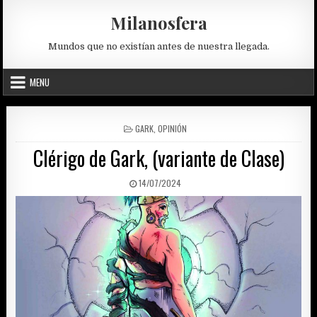
Skip
Milanosfera
to
content
Mundos que no existían antes de nuestra llegada.
MENU
POSTED
GARK
,
OPINIÓN
IN
Clérigo de Gark, (variante de Clase)
PUBLISHED
14/07/2024
DATE: