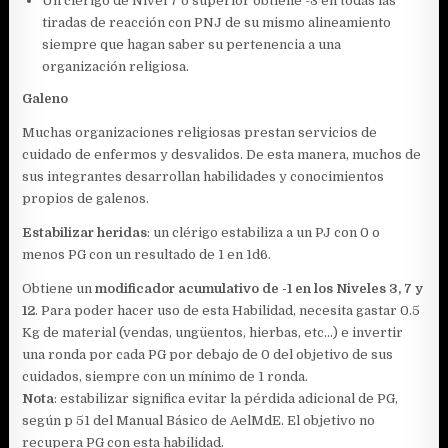
Un clérigo de Nivel 7 o superior obtiene -3 en todas las
tiradas de reacción con PNJ de su mismo alineamiento
siempre que hagan saber su pertenencia a una
organización religiosa.
Galeno
Muchas organizaciones religiosas prestan servicios de
cuidado de enfermos y desvalidos. De esta manera, muchos de
sus integrantes desarrollan habilidades y conocimientos
propios de galenos.
Estabilizar heridas
: un clérigo estabiliza a un PJ con 0 o
menos PG con un resultado de 1 en 1d6.
Obtiene un
modificador acumulativo de -1 en los Niveles 3, 7 y
12
. Para poder hacer uso de esta Habilidad, necesita gastar 0.5
Kg de material (vendas, ungüentos, hierbas, etc…) e invertir
una ronda por cada PG por debajo de 0 del objetivo de sus
cuidados, siempre con un mínimo de 1 ronda.
Nota
: estabilizar significa evitar la pérdida adicional de PG,
según p 51 del Manual Básico de AelMdE. El objetivo no
recupera PG con esta habilidad.