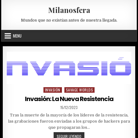
Skip
Milanosfera
to
content
Mundos que no existían antes de nuestra llegada.
MENU
INVASIÓN
SAVAGE WORLDS
Posted
in
Invasión: La Nueva Resistencia
PUBLISHED
15/12/2023
DATE:
Tras la muerte de la mayoría de los líderes de la resistencia,
las grabaciones fueron enviadas a los grupos de hackers para
que propagaran los…
INVASIÓN:
SEGUIR LEYENDO