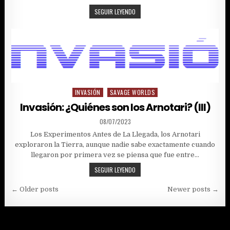
INVASIÓN:
SEGUIR LEYENDO
¿QUIÉNES
SON
LOS
ARNOTARI?
(IV)
INVASIÓN
SAVAGE WORLDS
Posted
in
Invasión: ¿Quiénes son los Arnotari? (III)
PUBLISHED
08/07/2023
DATE:
Los Experimentos Antes de La Llegada, los Arnotari
exploraron la Tierra, aunque nadie sabe exactamente cuando
llegaron por primera vez se piensa que fue entre…
INVASIÓN:
SEGUIR LEYENDO
¿QUIÉNES
Navegación
SON
← Older posts
Newer posts →
LOS
de
ARNOTARI?
(III)
entradas