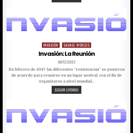
LA
NUEVA
RESISTENCIA
INVASIÓN
SAVAGE WORLDS
Posted
in
Invasión: La Reunión
PUBLISHED
08/12/2023
DATE:
En febrero de 2047 las diferentes “resistencias” se pusieron
de acuerdo para reunirse en un lugar neutral, con el fin de
organizarse a nivel mundial…
INVASIÓN:
SEGUIR LEYENDO
LA
REUNIÓN