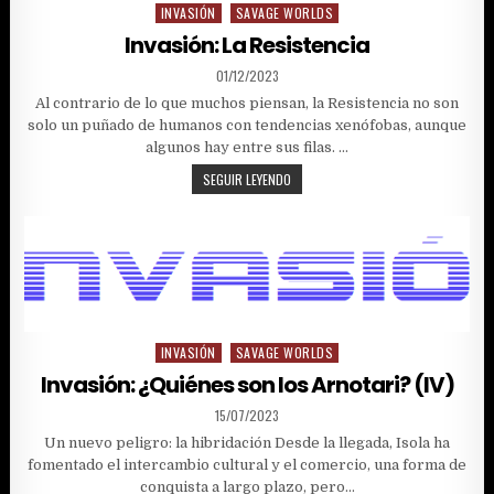
INVASIÓN
SAVAGE WORLDS
Posted
in
Invasión: La Resistencia
PUBLISHED
01/12/2023
DATE:
Al contrario de lo que muchos piensan, la Resistencia no son
solo un puñado de humanos con tendencias xenófobas, aunque
algunos hay entre sus filas. …
INVASIÓN:
SEGUIR LEYENDO
LA
RESISTENCIA
INVASIÓN
SAVAGE WORLDS
Posted
in
Invasión: ¿Quiénes son los Arnotari? (IV)
PUBLISHED
15/07/2023
DATE:
Un nuevo peligro: la hibridación Desde la llegada, Isola ha
fomentado el intercambio cultural y el comercio, una forma de
conquista a largo plazo, pero…