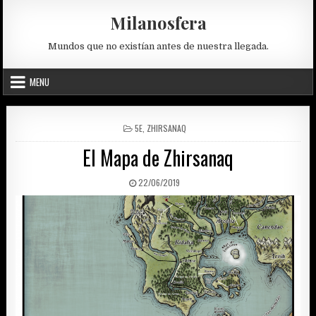
Skip
Milanosfera
to
content
Mundos que no existían antes de nuestra llegada.
MENU
POSTED
5E
,
ZHIRSANAQ
IN
El Mapa de Zhirsanaq
PUBLISHED
22/06/2019
DATE: