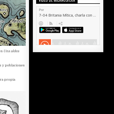
VÍDEO DE MILANOSFERA
en
Una aldea
s y poblaciones
ra propia