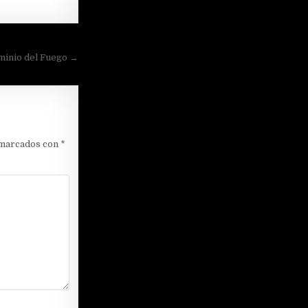
inio del Fuego →
 marcados con
*