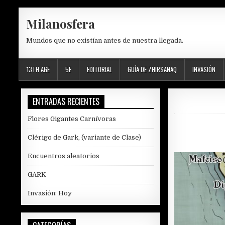
Skip
Milanosfera
to
content
Mundos que no existían antes de nuestra llegada.
13TH AGE
5E
EDITORIAL
GUÍA DE ZHIRSANAQ
INVASIÓN
ENTRADAS RECIENTES
Flores Gigantes Carnívoras
Clérigo de Gark, (variante de Clase)
Encuentros aleatorios
GARK
Invasión: Hoy