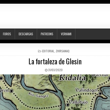
FOROS
DESCARGAS
PATREONS
VERKAMI
POSTED
EDITORIAL
,
ZHIRSANAQ
IN
La fortaleza de Glesin
PUBLISHED
31/03/2020
DATE: