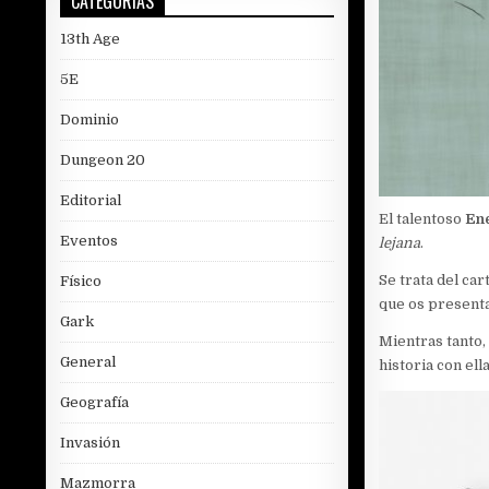
CATEGORÍAS
13th Age
5E
Dominio
Dungeon 20
Editorial
El talentoso
En
Eventos
lejana
.
Se trata del ca
Físico
que os present
Gark
Mientras tanto
General
historia con ella
Geografía
Invasión
Mazmorra