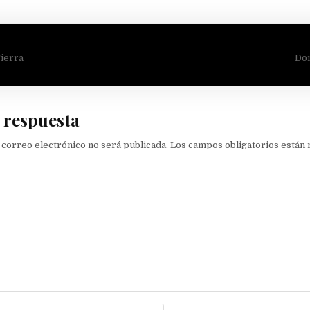
ión
Tierra
Dom
 respuesta
 correo electrónico no será publicada.
Los campos obligatorios están