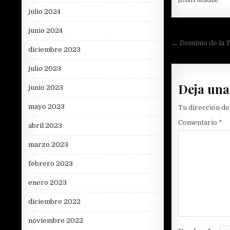
julio 2024
junio 2024
Navegac
← Dominio de la 
diciembre 2023
de
entradas
julio 2023
Deja una
junio 2023
mayo 2023
Tu dirección de
Comentario
*
abril 2023
marzo 2023
febrero 2023
enero 2023
diciembre 2022
noviembre 2022