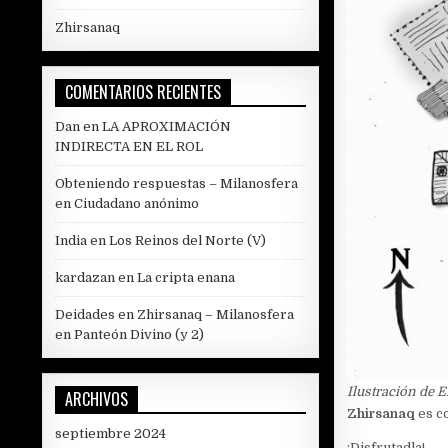
Zhirsanaq
COMENTARIOS RECIENTES
Dan
en
LA APROXIMACIÓN
INDIRECTA EN EL ROL
Obteniendo respuestas – Milanosfera
en
Ciudadano anónimo
India
en
Los Reinos del Norte (V)
kardazan
en
La cripta enana
Deidades en Zhirsanaq – Milanosfera
en
Panteón Divino (y 2)
Ilustración de 
ARCHIVOS
Zhirsanaq
es c
septiembre 2024
¡Disfrutadla!