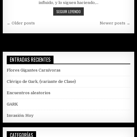
influido, y lo siguen haciendo,…
II.
SEGUIR LEYENDO
GEOGRAFÍA
Navegación
IMPORTANTE
← Older posts
Newer posts →
de
entradas
ENTRADAS RECIENTES
Flores Gigantes Carnívoras
Clérigo de Gark, (variante de Clase)
Encuentros aleatorios
GARK
Invasión: Hoy
CATEGORÍAS