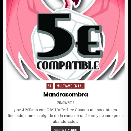
5E
MULTIAMBIENTAL
Posted
in
Mandrasombra
PUBLISHED
20/05/2019
DATE:
por J Milano con C M Hofferber Cuando un inocente es
linchado, muere colgado de la rama de un árbol y su cuerpo es
abandonado…
MANDRASOMBRA
SEGUIR LEYENDO