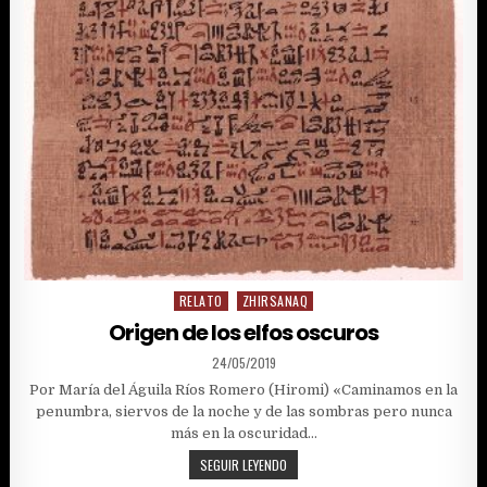
RELATO
ZHIRSANAQ
Posted
in
Origen de los elfos oscuros
PUBLISHED
24/05/2019
DATE:
Por María del Águila Ríos Romero (Hiromi) «Caminamos en la
penumbra, siervos de la noche y de las sombras pero nunca
más en la oscuridad…
ORIGEN
SEGUIR LEYENDO
DE