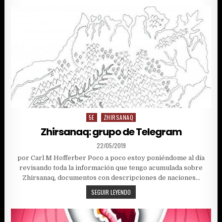
LOS
ELFOS
OSCUROS
5E
ZHIRSANAQ
Posted
in
Zhirsanaq: grupo de Telegram
PUBLISHED
22/05/2019
DATE:
por Carl M Hofferber Poco a poco estoy poniéndome al día
revisando toda la información que tengo acumulada sobre
Zhirsanaq, documentos con descripciones de naciones…
ZHIRSANAQ:
SEGUIR LEYENDO
GRUPO
DE
TELEGRAM