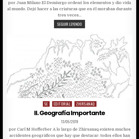
por Juan Milano El Demiurgo ordenó los elementos y dio vida
al mundo. Dejó hacer a las criaturas que en él moraban durante
tres veces…
[FRAGMENTOS
SEGUIR LEYENDO
RESCATADOS
DE
LOS
ROLLOS
DE
EUDEIMOS,
LIBRO
SEIS]
5E
EDITORIAL
ZHIRSANAQ
Posted
in
II. Geografía Importante
PUBLISHED
13/05/2019
DATE:
por Carl M Hofferber A lo largo de Zhirsanaq existen muchos
accidentes geográficos que hay que destacar: todos ellos han