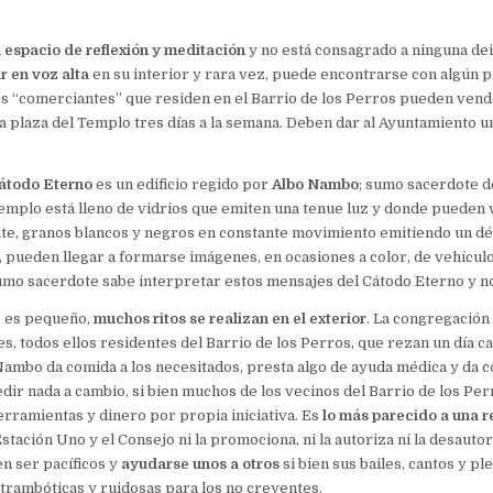
n
espacio de reflexión y meditación
y no está consagrado a ninguna dei
r en voz alta
en su interior y rara vez, puede encontrarse con algún p
s “comerciantes” que residen en el Barrio de los Perros pueden vend
a plaza del Templo tres días a la semana. Deben dar al Ayuntamiento u
Cátodo Eterno
es un edificio regido por
Albo Nambo
; sumo sacerdote de
 templo está lleno de vidrios que emiten una tenue luz y donde pueden 
te, granos blancos y negros en constante movimiento emitiendo un dé
 pueden llegar a formarse imágenes, en ocasiones a color, de vehícul
sumo sacerdote sabe interpretar estos mensajes del Cátodo Eterno y n
o es pequeño,
muchos ritos se realizan en el exterior
. La congregación
es, todos ellos residentes del Barrio de los Perros, que rezan un día c
ambo da comida a los necesitados, presta algo de ayuda médica y da c
pedir nada a cambio, si bien muchos de los vecinos del Barrio de los Per
erramientas y dinero por propia iniciativa. Es
lo más parecido a una r
tación Uno y el Consejo ni la promociona, ni la autoriza ni la desautor
n ser pacíficos y
ayudarse unos a otros
si bien sus bailes, cantos y p
strambóticas y ruidosas para los no creyentes.