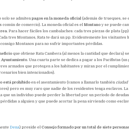
o solo se admiten
pagos en la moneda oficial
(además de trueques, se 
s común de comercio). La moneda oficial es el
Montano
y se puede cam
erea
. Para hacer fáciles los cambalaches: cada tres piezas de plata (pp
ada tres Montanos, Rata te dará un pp. Evidentemente los visitantes 
 consigo Montanos para no sufrir importantes pérdidas.
neficio
que obtiene Rata Cambera (al menos la cantidad que declara) se
l Ayuntamiento
. Una cuarta parte se dedica a pagar a los Pacifistas (u
es armados que protegen a los habitantes y miran por el cumplimient
rcenarios bien intencionados).
o está prohibido
en el asentamiento (vamos a llamarlo también
ciudad
ores) pero es muy raro que nadie de los residentes tenga esclavos. La
 que un individuo puede perder la libertad por un periodo de deudas
pérdidas a alguien y que puede acortar la pena sirviendo como esclav
lmente
Dena
) preside el
Consejo formado por un total de siete persona