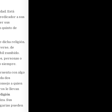
dad. Está
redicador a sus
er sus
n quinto de
 dicha religión.
verse, de
bil zumbido.
os, personas o
o siempre.
 cuenta con algo
ada dos
onsejo a quien
ros le llevan
eligión
iza. Sus
legarias pueden