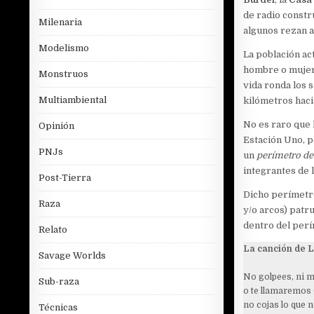
de radio constr
Milenaria
algunos rezan a
Modelismo
La población act
hombre o mujer 
Monstruos
vida ronda los 
Multiambiental
kilómetros hacia
No es raro que
Opinión
Estación Uno, p
PNJs
un
perímetro de
integrantes de 
Post-Tierra
Dicho perímetr
Raza
y/o arcos) patr
dentro del perí
Relato
La canción de 
Savage Worlds
No golpees, ni m
Sub-raza
o te llamaremos 
no cojas lo que n
Técnicas