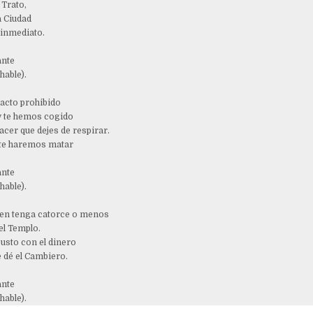
 Trato,
a Ciudad
 inmediato.
ante
hable).
acto prohibido
 y te hemos cogido
cer que dejes de respirar.
 te haremos matar
ante
hable).
ien tenga catorce o menos
el Templo.
justo con el dinero
e dé el Cambiero.
ante
hable).