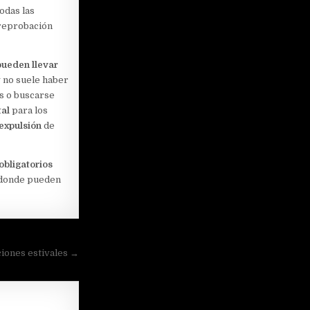
odas las
 reprobación
pueden llevar
y no suele haber
ás o buscarse
tal
para los
 expulsión
de
obligatorios
 donde pueden
iones estivales →