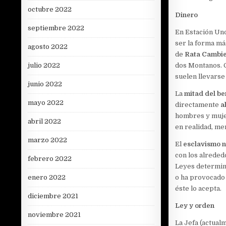
octubre 2022
Dinero
septiembre 2022
En Estación Un
ser la forma má
agosto 2022
de
Rata Cambi
julio 2022
dos Montanos. C
suelen llevarse
junio 2022
La
mitad del be
mayo 2022
directamente
a
hombres y mujer
abril 2022
en realidad, me
marzo 2022
El
esclavismo n
con los alreded
febrero 2022
Leyes determina
enero 2022
o ha provocado 
éste lo acepta.
diciembre 2021
Ley y orden
noviembre 2021
La Jefa (actua