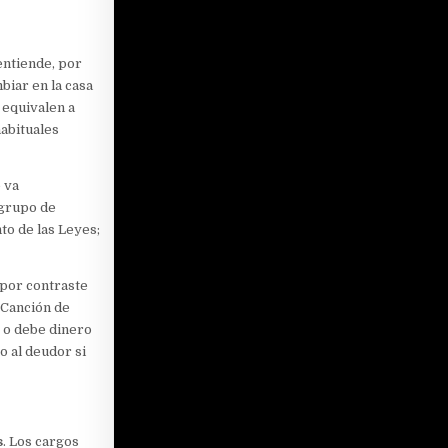
entiende, por
biar en la casa
) equivalen a
habituales
 va
n grupo de
o de las Leyes;
por contraste
 Canción de
 o debe dinero
o al deudor si
s
. Los cargos