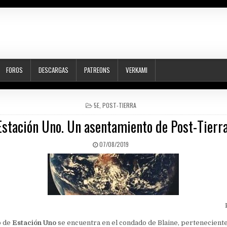
FOROS
DESCARGAS
PATREONS
VERKAMI
POSTED
5E
,
POST-TIERRA
IN
Estación Uno. Un asentamiento de Post-Tierra
PUBLISHED
07/08/2019
DATE:
o de
Estación Uno
se encuentra en el condado de Blaine, perteneciente