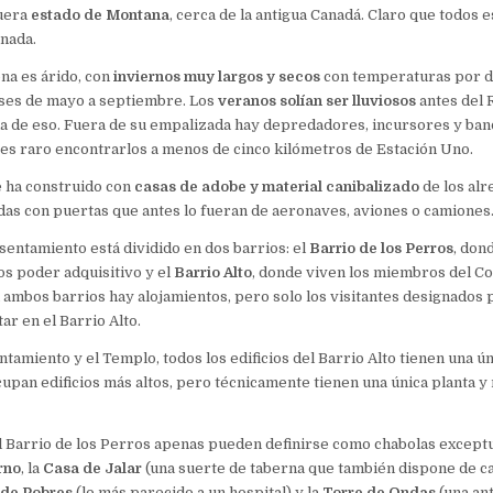
uera
estado de Montana
, cerca de la antigua Canadá. Claro que todos
 nada.
ona es árido, con
inviernos muy largos y secos
con temperaturas por d
eses de mayo a septiembre. Los
veranos solían ser lluviosos
antes del 
a de eso. Fuera de su empalizada hay depredadores, incursores y ban
es raro encontrarlos a menos de cinco kilómetros de Estación Uno.
 ha construido con
casas de adobe y material canibalizado
de los alr
das con puertas que antes lo fueran de aeronaves, aviones o camiones
asentamiento está dividido en dos barrios: el
Barrio de los Perros
, don
s poder adquisitivo y el
Barrio Alto
, donde viven los miembros del Co
 ambos barrios hay alojamientos, pero solo los visitantes designados 
r en el Barrio Alto.
tamiento y el Templo, todos los edificios del Barrio Alto tienen una ún
pan edificios más altos, pero técnicamente tienen una única planta y 
el Barrio de los Perros apenas pueden definirse como chabolas except
rno
, la
Casa de Jalar
(una suerte de taberna que también dispone de ca
 de Pobres
(lo más parecido a un hospital) y la
Torre de Ondas
(una an