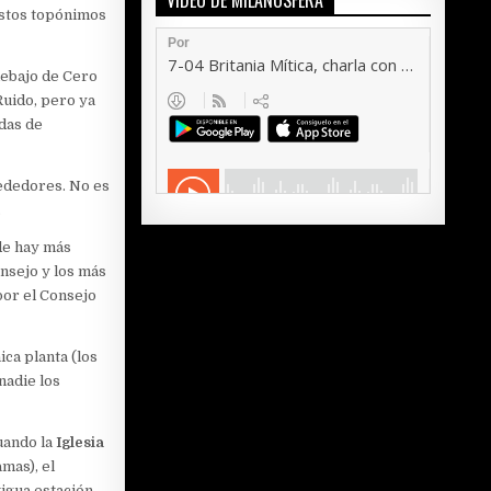
VÍDEO DE MILANOSFERA
 estos topónimos
ebajo de Cero
Ruido, pero ya
das de
ededores. No es
.
de hay más
nsejo y los más
por el Consejo
ica planta (los
nadie los
uando la
Iglesia
mas), el
tigua estación