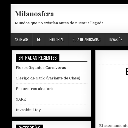
Skip
Milanosfera
to
content
Mundos que no existían antes de nuestra llegada.
13TH AGE
5E
EDITORIAL
GUÍA DE ZHIRSANAQ
INVASIÓN
ENTRADAS RECIENTES
Flores Gigantes Carnívoras
Clérigo de Gark, (variante de Clase)
Encuentros aleatorios
GARK
Invasión: Hoy
El asentamient