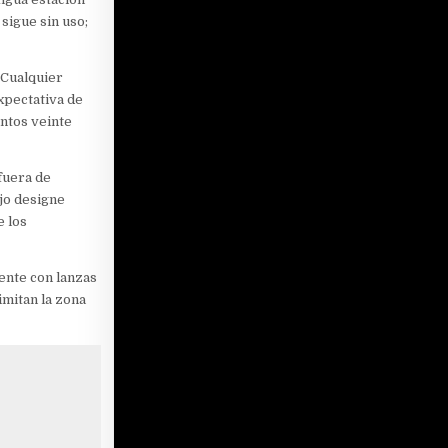
sigue sin uso;
. Cualquier
xpectativa de
ntos veinte
fuera de
ejo designe
 los
ente con lanzas
imitan la zona