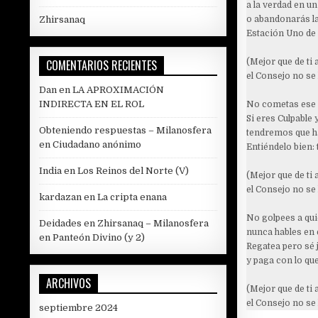
a la verdad en un
Zhirsanaq
o abandonarás l
Estación Uno de
COMENTARIOS RECIENTES
(Mejor que de ti 
el Consejo no se 
Dan
en
LA APROXIMACIÓN
INDIRECTA EN EL ROL
No cometas ese 
Si eres Culpable
Obteniendo respuestas – Milanosfera
tendremos que ha
en
Ciudadano anónimo
Entiéndelo bien:
India
en
Los Reinos del Norte (V)
(Mejor que de ti 
el Consejo no se 
kardazan
en
La cripta enana
No golpees a qu
Deidades en Zhirsanaq – Milanosfera
nunca hables en 
en
Panteón Divino (y 2)
Regatea pero sé 
y paga con lo qu
ARCHIVOS
(Mejor que de ti 
el Consejo no se 
septiembre 2024