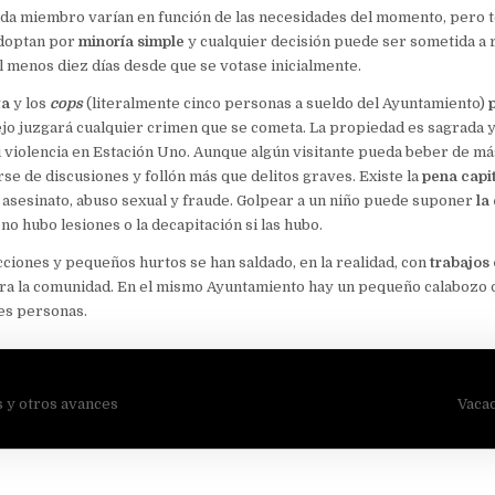
da miembro varían en función de las necesidades del momento, pero t
adoptan por
minoría simple
y cualquier decisión puede ser sometida a
l menos diez días desde que se votase inicialmente.
ta
y los
cops
(literalmente cinco personas a sueldo del Ayuntamiento)
ejo juzgará cualquier crimen que se cometa. La propiedad es sagrada 
i violencia en Estación Uno. Aunque algún visitante pueda beber de m
arse de discusiones y follón más que delitos graves. Existe la
pena capi
, asesinato, abuso sexual y fraude. Golpear a un niño puede suponer
la
no hubo lesiones o la decapitación si las hubo.
ciones y pequeños hurtos se han saldado, en la realidad, con
trabajos 
ara la comunidad. En el mismo Ayuntamiento hay un pequeño calabozo
es personas.
ión
 y otros avances
Vacac