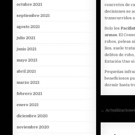
octubre 2021
concretos de ca
decisiones se 
septiembre 2021
transcurridos a
agosto 2021
Solo los
Pacifis
armas
. El Cons
julio 2021
robos, peleas n
líos, suele trat
junio 2021
delitos de robo
mayo 2021
Estación Uno si 
abril 2021
Pequeñas infrac
beneficiosos p
marzo 2021
dormir hasta tr
febrero 2021
enero 2021
Navegac
← Actualizaciones
diciembre 2020
de
entradas
noviembre 2020