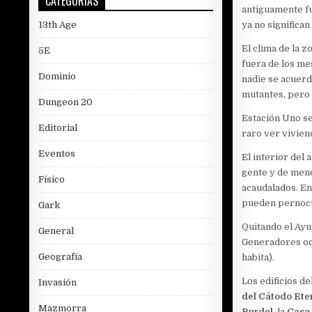
CATEGORÍAS
antiguamente f
13th Age
ya no significan
El clima de la z
5E
fuera de los m
Dominio
nadie se acuerd
mutantes, pero 
Dungeon 20
Estación Uno se
Editorial
raro ver vivien
Eventos
El interior del 
gente y de meno
Físico
acaudalados. En
pueden pernocta
Gark
Quitando el Ayun
General
Generadores ocu
Geografía
habita).
Los edificios d
Invasión
del Cátodo Ete
Mazmorra
Burdel
, la
Casa