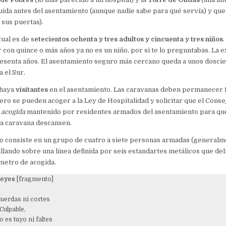
uida antes del asentamiento (aunque nadie sabe para qué servía) y que 
 sus puertas).
ual es de s
etecientos ochenta y tres adultos y cincuenta y tres niños
con quince o más años ya no es un niño, por si te lo preguntabas. La e
sesenta años. El asentamiento seguro más cercano queda a unos doscie
 el Sur.
 haya
visitantes
en el asentamiento. Las caravanas deben permanecer 
ero se pueden acoger a la Ley de Hospitalidad y solicitar que el Cons
 acogida
mantenido por residentes armados del asentamiento para que
la caravana descansen.
o consiste en un grupo de cuatro a siete personas armadas (generalm
ullando sobre una línea definida por seis estandartes metálicos que del
metro de acogida.
Leyes
[fragmento]
uerdas ni cortes
Culpable,
o es tuyo ni faltes