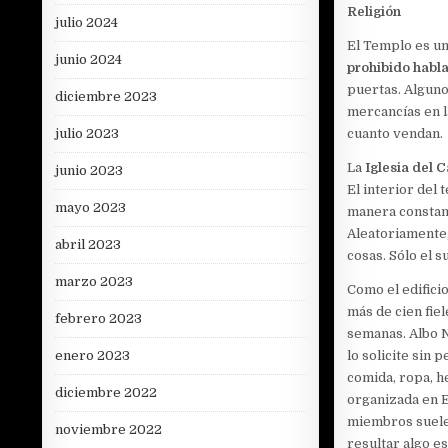
Religión
julio 2024
El Templo es u
junio 2024
prohibido habla
puertas. Alguno
diciembre 2023
mercancías en l
julio 2023
cuanto vendan.
La
Iglesia del 
junio 2023
El interior del
mayo 2023
manera constan
Aleatoriamente,
abril 2023
cosas. Sólo el 
marzo 2023
Como el edifici
más de cien fiel
febrero 2023
semanas. Albo N
enero 2023
lo solicite sin 
comida, ropa, h
diciembre 2022
organizada en Es
miembros suele
noviembre 2022
resultar algo e