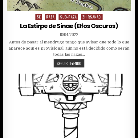
5E
RAZA
SUB-RAZA
ZHIRSANAQ
Posted
in
La Estirpe de Sinae (Elfos Oscuros)
PUBLISHED
18/04/2022
DATE:
Antes de pasar al mendrugo tengo que avisar que todo lo que
aparece aquí es provisional, aún no está decidido como serán
todas las razas…
LA
SEGUIR LEYENDO
ESTIRPE
DE
SINAE
(ELFOS
OSCUROS)