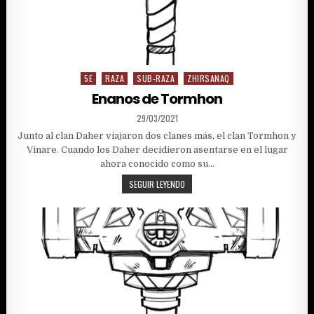
5E
RAZA
SUB-RAZA
ZHIRSANAQ
Posted
in
Enanos de Tormhon
PUBLISHED
29/03/2021
DATE:
Junto al clan Daher viajaron dos clanes más, el clan Tormhon y
Vinare. Cuando los Daher decidieron asentarse en el lugar
ahora conocido como su…
ENANOS
SEGUIR LEYENDO
DE
TORMHON