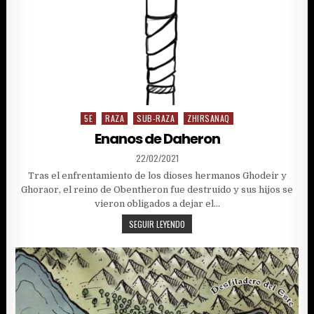
5E
RAZA
SUB-RAZA
ZHIRSANAQ
Posted
in
Enanos de Daheron
PUBLISHED
22/02/2021
DATE:
Tras el enfrentamiento de los dioses hermanos Ghodeir y
Ghoraor, el reino de Obentheron fue destruido y sus hijos se
vieron obligados a dejar el…
ENANOS
SEGUIR LEYENDO
DE
DAHERON