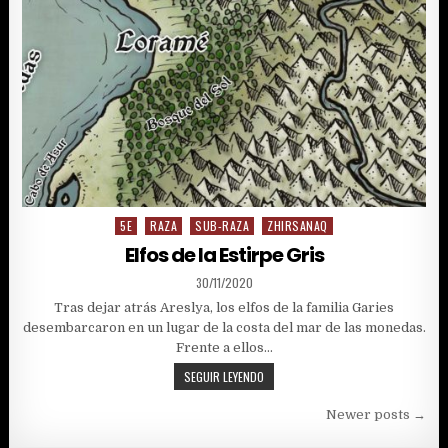
5E
RAZA
SUB-RAZA
ZHIRSANAQ
Posted
in
Elfos de la Estirpe Gris
PUBLISHED
30/11/2020
DATE:
Tras dejar atrás Areslya, los elfos de la familia Garies
desembarcaron en un lugar de la costa del mar de las monedas.
Frente a ellos…
ELFOS
SEGUIR LEYENDO
DE
Navegación
LA
Newer posts →
ESTIRPE
de
GRIS