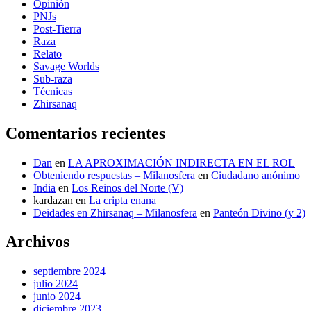
Opinión
PNJs
Post-Tierra
Raza
Relato
Savage Worlds
Sub-raza
Técnicas
Zhirsanaq
Comentarios recientes
Dan
en
LA APROXIMACIÓN INDIRECTA EN EL ROL
Obteniendo respuestas – Milanosfera
en
Ciudadano anónimo
India
en
Los Reinos del Norte (V)
kardazan
en
La cripta enana
Deidades en Zhirsanaq – Milanosfera
en
Panteón Divino (y 2)
Archivos
septiembre 2024
julio 2024
junio 2024
diciembre 2023