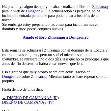
Ha pasado ya algún tiempo y tocaba actualizar el libro de
Zhirsanaq
para la web de
Dungeon20
. La actualización es pequeña, se ha
incluido la entrada pertinente para poder crear a los elfos de la
noche.
Sin embargo estoy preparando las cosas para incluir un nuevo
dominio y unos pocos conjuros nuevos.
Añade el libro Zhirsanaq a Dungeon20
Esta semana se actualizará Zhirsanaq con el dominio de la Locura y
cuatro nuevos conjuros, pero no será el miércoles como de
costumbre, se retrasará uno o dos días. Así que no os preocupéis que
antes del fin de semana habrá cosas nuevas que leer.
Eso significa que muy pronto habrá otra actualización en
Dungeon20
sobre
Zhirsanaq
. Mientras tanto os haré esperar solo un
poquito.
Hasta dentro de unos días.
Navegación
← DISEÑO DE CAMPAÑAS (III)
DISEÑO DE CAMPAÑAS (IV) →
de