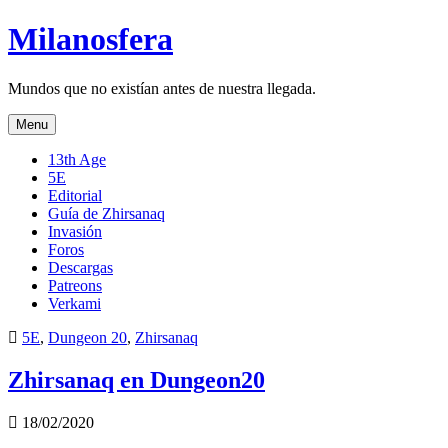
Skip
Milanosfera
to
content
Mundos que no existían antes de nuestra llegada.
Menu
13th Age
5E
Editorial
Guía de Zhirsanaq
Invasión
Foros
Descargas
Patreons
Verkami
Posted
5E
,
Dungeon 20
,
Zhirsanaq
in
Zhirsanaq en Dungeon20
Published
18/02/2020
Date: