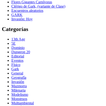
Flores Gigantes Carnívoras
Clérigo de Gark, (variante de Clase)
Encuentros aleatorios
GARK
Invasión: Hoy
Categorías
13th Age
5E
Dominio
Dungeon 20
Editorial
Eventos
Físico
Gark
General
Geografía
Invasión
Mazmorra
Milenaria
Modelismo
Monstruos
Multiambiental