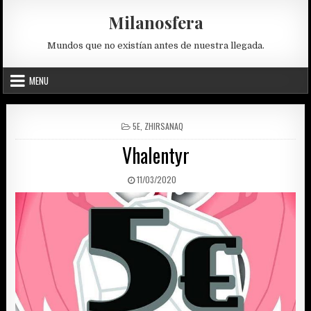
Skip
Milanosfera
to
content
Mundos que no existían antes de nuestra llegada.
MENU
POSTED
5E
,
ZHIRSANAQ
IN
Vhalentyr
PUBLISHED
11/03/2020
DATE: