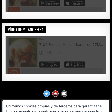
VÍDEO DE MILANOSFERA
Utilizamos cookies propias y de terceros para garantizar el
Política de Privacidad
funcionamiento de la web, medir su uso y mejorar nuestros