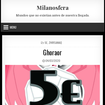
Skip
Milanosfera
to
content
Mundos que no existían antes de nuestra llegada.
MENU
POSTED
5E
,
ZHIRSANAQ
IN
Ghoraor
PUBLISHED
04/03/2020
DATE: