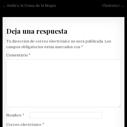
Navegación
← Sadira, la Dama de la Magia
Vhalentyr →
de
entradas
Deja una respuesta
Tu dirección de correo electrónico no será publicada.
Los
campos obligatorios están marcados con
*
Comentario
*
Nombre
*
Correo electrónico
*