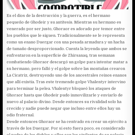
Es el dios de la destrucción y la guerra, es el hermano
pequeño de Ghodeir y su antítesis. Mientras su hermano es
venerado por ser justo, Ghoraor es adorado por temor entre
los pueblos que le siguen. Tradicionalmente se le representa
como un enano Duergar con una pesada armadura y un hacha
de tamaño desproporcionado. Cuenta la leyenda que ambos se
enfrentaron en la superficie de Zhirsanaq, tras semanas
combatiendo Ghoraor descargó un golpe para intentar matar a
su hermano, pero falló y el golpe sobre las montañas crearon
La Cicatriz, destruyendo uno de los ancestrales reinos enanos
que allí existía. Tras este tremendo golpe Vhalentyr intervino
para terminar la pelea. Vhalentyr bloqueó los ataques de
Ghoraor hasta que Ghodeir pudo inmovilizarle y enviarlo de
nuevo al palacio divino. Desde entonces su rivalidad solo ha
crecido y nadie puede negar que incluso entre ellos hay un
odio fraternal.
Desde entonces Ghoraor se ha centrado en crear un ejército a
través de los Duergar. Por si esto fuera poco, es considerado
el padre de los diablos y ellos son los vigilantes de su palacio.