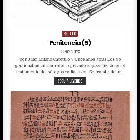
RELATO
Posted
in
Penitencia (5)
PUBLISHED
22/02/2023
DATE:
por Juan Milano Capítulo V Once años atrás Los Go
gestionaban un laboratorio privado especializado en el
tratamiento de isótopos radiactivos. Se trataba de un…
PENITENCIA
SEGUIR LEYENDO
(5)