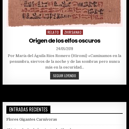
RELATO
ZHIRSANAQ
Posted
in
Origen de los elfos oscuros
PUBLISHED
24/05/2019
DATE:
Por María del Águila Ríos Romero (Hiromi) «Caminamos en la
penumbra, siervos de la noche y de las sombras pero nunca
más en la oscuridad…
ORIGEN
SEGUIR LEYENDO
DE
LOS
ELFOS
OSCUROS
ENTRADAS RECIENTES
Flores Gigantes Carnívoras