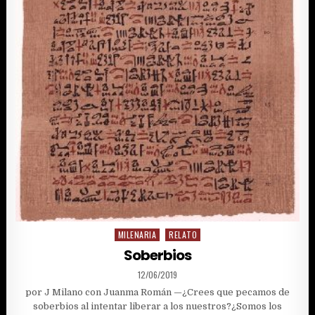
MILENARIA
RELATO
Posted
in
Soberbios
PUBLISHED
12/06/2019
DATE:
por J Milano con Juanma Román —¿Crees que pecamos de
soberbios al intentar liberar a los nuestros?¿Somos los