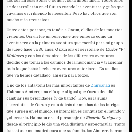
gobiernan esas zonas o tienen cierta importancia. Todos ellos
se desarrollarán en el futuro cuando las aventuras y guías que
vayamos escribiendo lo necesiten. Pero hay otros que son
mucho más recursivos.
Entre estos personajes tenéis a
Osrun
, el dios de los muertos
vivientes. Osrun fue un personaje que empezó como un
aventurero en la primera aventura que escribí para mi grupo
de juego hace ya 30 años.
Osrun
era el personaje de
Carlos “V”
Molinero
y con los devenires de las diferentes aventuras
decidió que tomara los caminos de la nigromancia y traicionar
todo lo que había hecho en aventuras anteriores. Es un dios
que ya hemos detallado, ahí está para todos.
Uno de los antagonistas más importantes de
Zhirsanaq
es
Halmana Aimterr
, una elfa que al igual que
Osrun
decidió
cambiar sus prioridades (y de bando). Hoy, es la suma
sacerdotisa de
Osrun
y está detrás de muchas de las intrigas
que surgen en el mundo, su intención es conquistar el mundo y
gobernarlo.
Halmana
era el personaje de
Ricardo Enríquez
y
desde el principio le dio una vida distinta y espectacular. Tanto
fue así que me inspiró para que su familia, los
Aimterr
, fueran