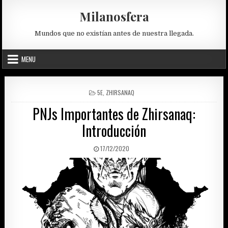
Skip
Milanosfera
to
content
Mundos que no existían antes de nuestra llegada.
MENU
POSTED
5E
,
ZHIRSANAQ
IN
PNJs Importantes de Zhirsanaq:
Introducción
PUBLISHED
17/12/2020
DATE: