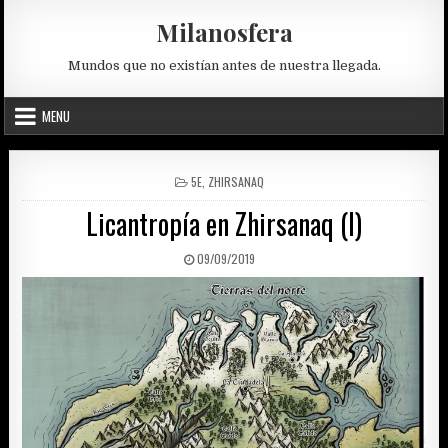
Skip
Milanosfera
to
content
Mundos que no existían antes de nuestra llegada.
MENU
POSTED
5E
,
ZHIRSANAQ
IN
Licantropía en Zhirsanaq (I)
PUBLISHED
09/09/2019
DATE: