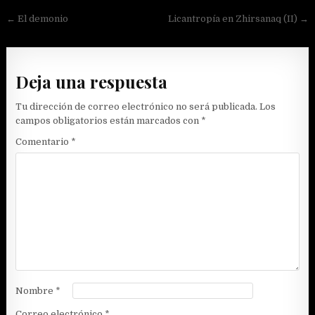
Navegación
← El demonio
Licantropía en Zhirsanaq (II) →
de
entradas
Deja una respuesta
Tu dirección de correo electrónico no será publicada.
Los
campos obligatorios están marcados con
*
Comentario
*
Nombre
*
Correo electrónico
*