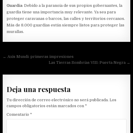
Guardia
: Debido a la paranoia de sus propios gobernantes, la
guardia tiene una importancia muy relevante. Ya sea para
proteger caravanas o barcos, las calles y territorios cercanos.
Más de 8.000 guardias están siempre listos para proteger las
murallas.
Navegación
← Axis Mundi: primeras impresiones
de
Las Tierras Sombrías VIII: Puerta Negra →
entradas
Deja una respuesta
Tu dirección de correo electrónico no será publicada.
Los
campos obligatorios están marcados con
*
Comentario
*