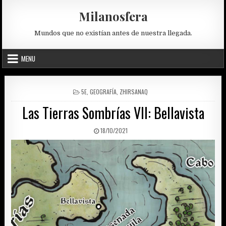
Skip
Milanosfera
to
content
Mundos que no existían antes de nuestra llegada.
MENU
POSTED
5E
,
GEOGRAFÍA
,
ZHIRSANAQ
IN
Las Tierras Sombrías VII: Bellavista
PUBLISHED
18/10/2021
DATE: