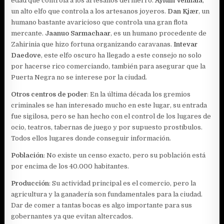
edad que controla a los artesanos del hierro.
Ayluin Vennala
,
un alto elfo que controla a los artesanos joyeros.
Dan Kjær
, un
humano bastante avaricioso que controla una gran flota
mercante.
Jaanuo Sarmachaar
, es un humano procedente de
Zahirinia que hizo fortuna organizando caravanas.
Intevar
Daedove
, este elfo oscuro ha llegado a este consejo no solo
por hacerse rico comerciando, también para asegurar que la
Puerta Negra no se interese por la ciudad.
Otros centros de poder
: En la última década los gremios
criminales se han interesado mucho en este lugar, su entrada
fue sigilosa, pero se han hecho con el control de los lugares de
ocio, teatros, tabernas de juego y por supuesto prostíbulos.
Todos ellos lugares donde conseguir información.
Población
: No existe un censo exacto, pero su población está
por encima de los 40.000 habitantes.
Producción
: Su actividad principal es el comercio, pero la
agricultura y la ganadería son fundamentales para la ciudad.
Dar de comer a tantas bocas es algo importante para sus
gobernantes ya que evitan altercados.