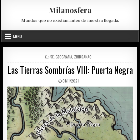
Skip
Milanosfera
to
content
Mundos que no existían antes de nuestra llegada.
MENU
POSTED
5E
,
GEOGRAFÍA
,
ZHIRSANAQ
IN
Las Tierras Sombrías VIII: Puerta Negra
PUBLISHED
01/11/2021
DATE: