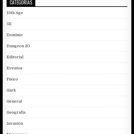
CATEGORÍAS
13th Age
5E
Dominio
Dungeon 20
Editorial
Eventos
Físico
Gark
General
Geografía
Invasión