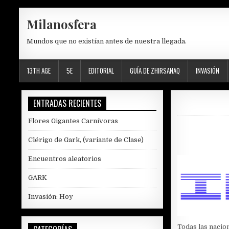
Skip
Milanosfera
to
content
Mundos que no existían antes de nuestra llegada.
13TH AGE
5E
EDITORIAL
GUÍA DE ZHIRSANAQ
INVASIÓN
ENTRADAS RECIENTES
Flores Gigantes Carnívoras
Clérigo de Gark, (variante de Clase)
Encuentros aleatorios
GARK
Invasión: Hoy
Todas las nacio