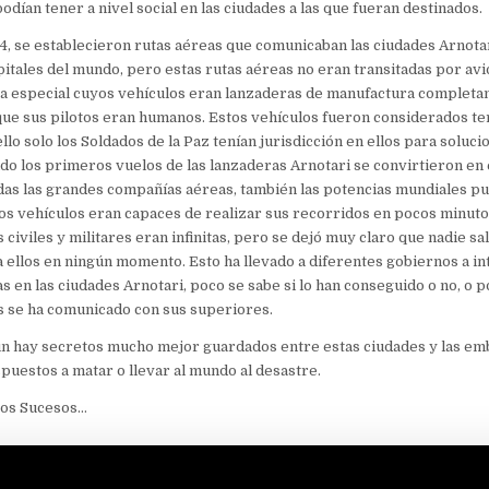
odían tener a nivel social en las ciudades a las que fueran destinados.
24, se establecieron rutas aéreas que comunicaban las ciudades Arnota
itales del mundo, pero estas rutas aéreas no eran transitadas por avi
ea especial cuyos vehículos eran lanzaderas de manufactura complet
que sus pilotos eran humanos. Estos vehículos fueron considerados te
llo solo los Soldados de la Paz tenían jurisdicción en ellos para soluci
o los primeros vuelos de las lanzaderas Arnotari se convirtieron en 
as las grandes compañías aéreas, también las potencias mundiales pu
tos vehículos eran capaces de realizar sus recorridos en pocos minuto
 civiles y militares eran infinitas, pero se dejó muy claro que nadie s
a ellos en ningún momento. Esto ha llevado a diferentes gobiernos a in
as en las ciudades Arnotari, poco se sabe si lo han conseguido o no, o 
s se ha comunicado con sus superiores.
n hay secretos mucho mejor guardados entre estas ciudades y las emb
spuestos a matar o llevar al mundo al desastre.
Los Sucesos…