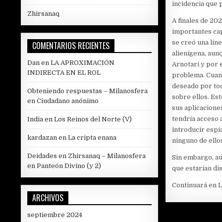
incidencia que p
Zhirsanaq
A finales de 20
importantes cap
se creó una lín
COMENTARIOS RECIENTES
alienígena, aun
Dan
en
LA APROXIMACIÓN
Arnotari y por e
INDIRECTA EN EL ROL
problema. Cuand
deseado por tod
Obteniendo respuestas – Milanosfera
sobre ellos. Es
en
Ciudadano anónimo
sus aplicaciones
tendría acceso 
India
en
Los Reinos del Norte (V)
introducir espí
kardazan
en
La cripta enana
ninguno de ello
Deidades en Zhirsanaq – Milanosfera
Sin embargo, aú
en
Panteón Divino (y 2)
que estarían di
Continuará en 
ARCHIVOS
septiembre 2024