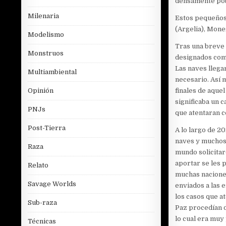
densamente pob
Milenaria
Estos pequeños 
(Argelia), Moneg
Modelismo
Tras una breve 
Monstruos
designados come
Las naves llega
Multiambiental
necesario. Así 
finales de aque
Opinión
significaba un 
PNJs
que atentaran co
Post-Tierra
A lo largo de 2
naves y muchos 
Raza
mundo solicitar
aportar se les 
Relato
muchas naciones
Savage Worlds
enviados a las 
los casos que a
Sub-raza
Paz procedían d
lo cual era muy
Técnicas