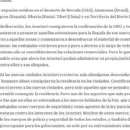
ladas.
espacios estaban en el desierto de Nevada (USA), Amazonas (Brasil),
ros (España), Siberia (Rusia), Tíbet (China) y en Territorio del Norte (
deliberación, los Arnotari consiguieron la confirmación de la ONU y to
nzaron a preparar aquellas extensiones para la llegada de sus nuevo
ron a aquellas zonas y comenzaron a desembarcar el material de cons
mismo, las embajadas volvieron poco a poco a abrirse a lo largo de tod
l mismo año se reestablecieron las relaciones comerciales. Pero lo qu
cambio eran que ahora los Arnotari podían administrar su propia justic
ntra ellos y sus allegados.
024 las nuevas ciudades Arnotari crecieron, más alienígenas descendie
humanos afines consiguieron la residencia en las ciudades. Científicos
on el acceso a las nuevas ciudades, pero solo aquellos que se pensaba
permitió conseguir la residencia. Pero uno de los aspectos que más p
 fue que en ellas se entrenaban a los nuevos Soldados de la Paz, que
embajadas como cuerpos de seguridad y como agentes de la ley para i
tentaran contra los intereses de los Arnotari. Muchos de estos nuevos 
e los cuerpos de policía y seguridad de todos los estados, y también de
 preocupante para los gobernantes, no solo por su entrenamiento sino