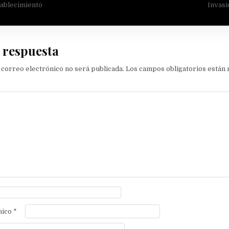
ión
tablecimiento
Invasi
 respuesta
 correo electrónico no será publicada.
Los campos obligatorios están
nico
*