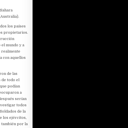
 Sahara
Australia).
dos los países
s propietarios.
trucción
o el mundo y a
e realmente
ia con aquellos
ron de las
 de todo el
 que podían
reocuparon a
 después serían
nvestigar todos
Soldados de la
 los ejércitos,
 también por la