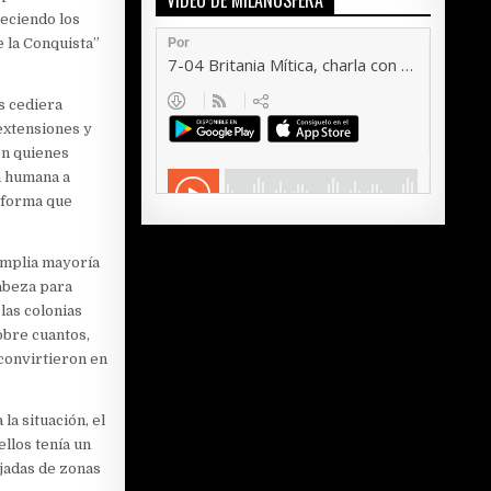
VÍDEO DE MILANOSFERA
reciendo los
 la Conquista”
s cediera
extensiones y
on quienes
n humana a
a forma que
 amplia mayoría
abeza para
las colonias
obre cuantos,
convirtieron en
la situación, el
llos tenía un
jadas de zonas