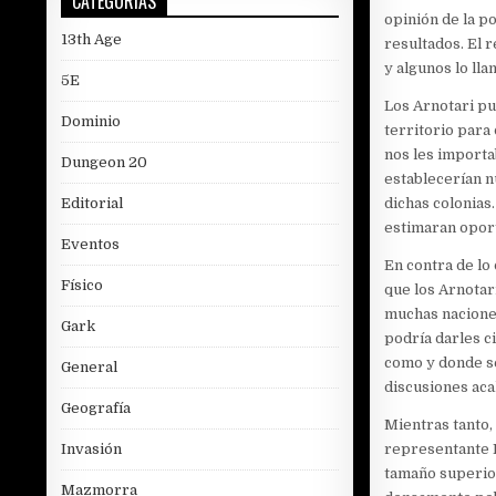
CATEGORÍAS
opinión de la p
13th Age
resultados. El 
y algunos lo lla
5E
Los Arnotari pu
Dominio
territorio para
nos les importa
Dungeon 20
establecerían n
dichas colonias
Editorial
estimaran opor
Eventos
En contra de lo
Físico
que los Arnotar
muchas naciones
Gark
podría darles c
como y donde se
General
discusiones acal
Geografía
Mientras tanto, 
representante E
Invasión
tamaño superior
Mazmorra