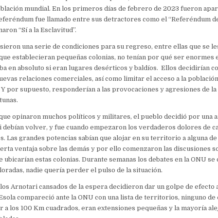
oblación mundial. En los primeros días de febrero de 2023 fueron apa
referéndum fue llamado entre sus detractores como el “Referéndum de
maron “Sí a la Esclavitud”.
sieron una serie de condiciones para su regreso, entre ellas que se le
 que establecieran pequeñas colonias, no tenían por qué ser enormes 
ba en absoluto si eran lugares desérticos y baldíos. Ellos decidirían c
uevas relaciones comerciales, así como limitar el acceso a la població
. Y por supuesto, responderían a las provocaciones y agresiones de l
tunas.
 que opinaron muchos políticos y militares, el pueblo decidió por una
i debían volver, y fue cuando empezaron los verdaderos dolores de c
. Las grandes potencias sabían que alojar en su territorio a alguna de 
ierta ventaja sobre las demás y por ello comenzaron las discusiones s
 ubicarían estas colonias. Durante semanas los debates en la ONU se 
oradas, nadie quería perder el pulso de la situación.
los Arnotari cansados de la espera decidieron dar un golpe de efecto a 
sola compareció ante la ONU con una lista de territorios, ninguno de e
 a los 100 Km cuadrados, eran extensiones pequeñas y la mayoría ale