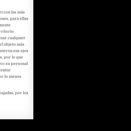
ri con las más
ones, para ellas
amente
rritorio
onar cualquier
el objeto más
sieron sus ojos
s, por lo que
alvo su personal
tentar
por lo menos
ajadas, por los