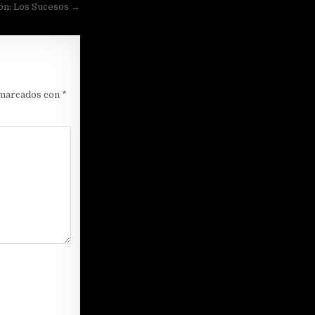
ón: Los Sucesos →
 marcados con
*