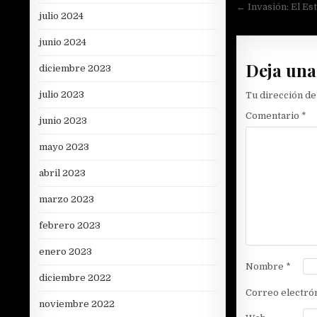
Navegac
← Invasión: El Es
julio 2024
de
entradas
junio 2024
Deja una
diciembre 2023
julio 2023
Tu dirección de
Comentario
*
junio 2023
mayo 2023
abril 2023
marzo 2023
febrero 2023
enero 2023
Nombre
*
diciembre 2022
Correo electró
noviembre 2022