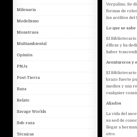
Vorpalino. Se d
Milenaria
formas de color
los acólitos del 
Modelismo
Lo que se sabe
Monstruos
El Bibliotecari
Multiambiental
élficas y ha ded
haber trascendi
Opinión
Aventureros y e
PNJs
El Bibliotecari
Post-Tierra
brazo fuerte pu
medios y una re
Raza
cualquier consid
Relato
Aliados
Savage Worlds
La vida del asc
su sed de conoc
Sub-raza
llegar a herman
otro.
Técnicas