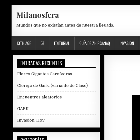
Skip
Milanosfera
to
content
Mundos que no existían antes de nuestra llegada.
13TH AGE
5E
EDITORIAL
GUÍA DE ZHIRSANAQ
INVASIÓN
ENTRADAS RECIENTES
Flores Gigantes Carnívoras
Clérigo de Gark, (variante de Clase)
Encuentros aleatorios
GARK
Invasión: Hoy