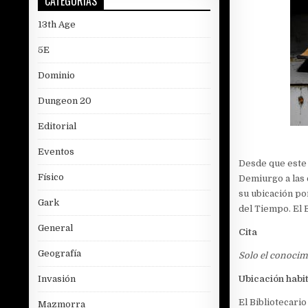
CATEGORÍAS
13th Age
5E
Dominio
Dungeon 20
Editorial
Eventos
Desde que este 
Físico
Demiurgo a las 
su ubicación po
Gark
del Tiempo. El B
General
Cita
Geografía
Solo el conocim
Invasión
Ubicación habi
El Bibliotecario
Mazmorra