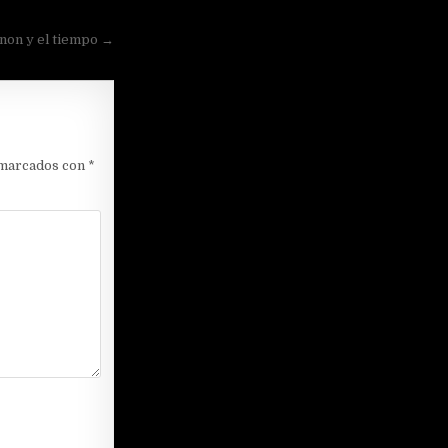
non y el tiempo →
 marcados con
*