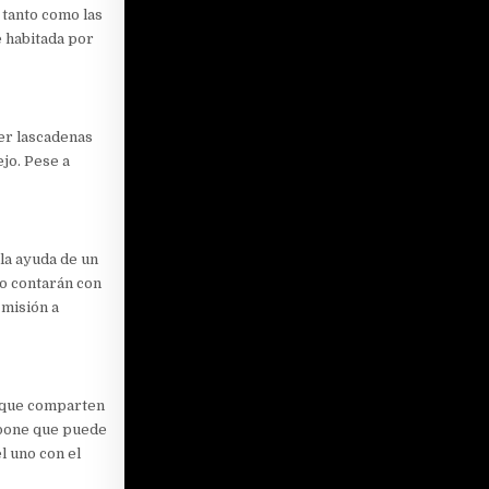
 tanto como las
e habitada por
per lascadenas
ejo. Pese a
la ayuda de un
io contarán con
 misión a
s que comparten
supone que puede
l uno con el