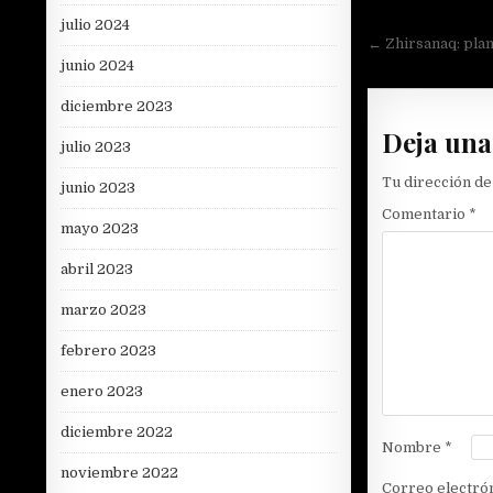
julio 2024
Navegac
← Zhirsanaq: plan
junio 2024
de
entradas
diciembre 2023
Deja una
julio 2023
Tu dirección de
junio 2023
Comentario
*
mayo 2023
abril 2023
marzo 2023
febrero 2023
enero 2023
diciembre 2022
Nombre
*
noviembre 2022
Correo electró