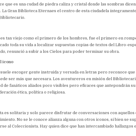
ice que es una cudad de piedra caliza y cristal donde las sombras dicen
. La Gran Biblioteca Eternaes el centro de esta ciudadela íntegrament
Bibliotecario.
o es tan viejo como el primero de los hombres, fue el primero en rom
icado toda su vida a localizar supuestas copias de textos del Libro-esp
do, renunció a subir a los Cielos para poder terminar su obra.
l icono
o suele escoger gente instruida y versada en letras pero reconoce que 
ede ser más que necesara. Los aventureros en misión del Bibliotecar
d de fanáticos aliados poco visibles pero eficaces que antepondrán su
eración ética, política o religiosa.
eta es solitaria y solo parece disfrutar de conversaciones con aquello
imiento. No se le conoce alianza alguna con otros iconos, si bien se 
rse al Coleccionista. Hay quien dice que han intercambiado hallazgos e