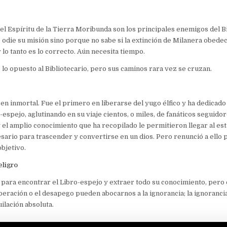
el Espíritu de la Tierra Moribunda son los principales enemigos del B
odie su misión sino porque no sabe si la extinción de Milanera obedec
lo tanto es lo correcto. Aún necesita tiempo.
 lo opuesto al Bibliotecario, pero sus caminos rara vez se cruzan.
 en inmortal. Fue el primero en liberarse del yugo élfico y ha dedicado 
-espejo, aglutinando en su viaje cientos, o miles, de fanáticos seguido
 el amplio conocimiento que ha recopilado le permitieron llegar al est
esario para trascender y convertirse en un dios. Pero renunció a ello 
objetivo.
eligro
para encontrar el Libro-espejo y extraer todo su conocimiento, pero es
eración o el desapego pueden abocarnos a la ignorancia; la ignorancia, 
uilación absoluta.