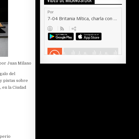
VÍDEO DE MILANOSFERA
por Juan Milano
galo del
 y pistas sobre
, en la Ciudad
mperio