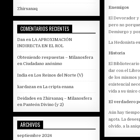
Enemigos
Zhirsanaq
El Devorador y 
pero no porque 
COMENTARIOS RECIENTES
Demiurgo y por 
Dan
en
LA APROXIMACIÓN
La Hedonista es
INDIRECTA EN EL ROL
Historia
Obteniendo respuestas – Milanosfera
en
Ciudadano anónimo
El Bibliotecario
dar con el Libro
India
en
Los Reinos del Norte (V)
de los mismos y
existencial nec
kardazan
en
La cripta enana
vida a su único 
Deidades en Zhirsanaq – Milanosfera
El verdadero p
en
Panteón Divino (y 2)
Aún hay tiempo 
agota. La desesp
ARCHIVOS
olvido, a la aniq
septiembre 2024