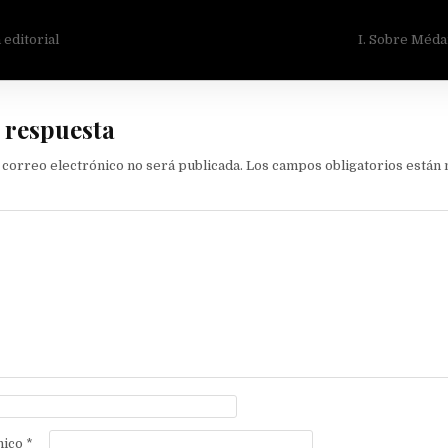
ión
 editorial
I. Sobre Méda
 respuesta
 correo electrónico no será publicada.
Los campos obligatorios están
nico
*