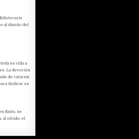
ibliotecario
e al diseño del
toda su vida a
res. La devoción
ado de catarsis
para dedicar su
 finito, se
al olvido; el