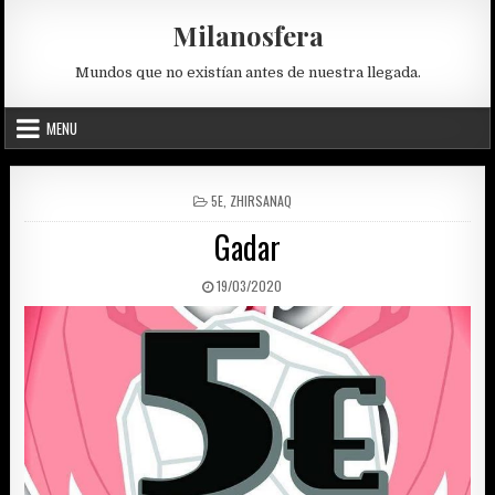
Skip
Milanosfera
to
content
Mundos que no existían antes de nuestra llegada.
MENU
POSTED
5E
,
ZHIRSANAQ
IN
Gadar
PUBLISHED
19/03/2020
DATE: