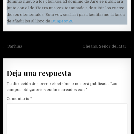
dominio nuevo a los clérigos. El dominio de Aire se publicará
junto con el de Tierra una vez terminado s de subir los cuatro
dioses elementales. Esta vez será así para facilitarme la tarea
de añadirlos al libro de
Dungeon20
.
Navegación
← Sarhina
Qheano, Señor del Mar →
de
entradas
Deja una respuesta
Tu dirección de correo electrónico no será publicada.
Los
campos obligatorios están marcados con
*
Comentario
*