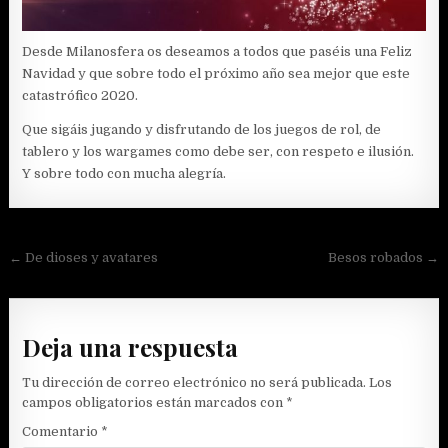
Desde Milanosfera os deseamos a todos que paséis una Feliz
Navidad y que sobre todo el próximo año sea mejor que este
catastrófico 2020.
Que sigáis jugando y disfrutando de los juegos de rol, de
tablero y los wargames como debe ser, con respeto e ilusión.
Y sobre todo con mucha alegría.
Navegación
← De dioses y avatares
Besos robados →
de
entradas
Deja una respuesta
Tu dirección de correo electrónico no será publicada.
Los
campos obligatorios están marcados con
*
Comentario
*