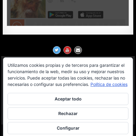
Utilizamos cookies propias y de terceros para garantizar el
Política de Privacidad
funcionamiento de la web, medir su uso y mejorar nuestros
servicios. Puede aceptar todas las cookies, rechazar las no
Aviso Legal
necesarias o configurar sus preferencias.
Política de cookies
Contacto
Aceptar todo
OGL License
Rechazar
Configurar
Copyright © 2026 Milanosfera