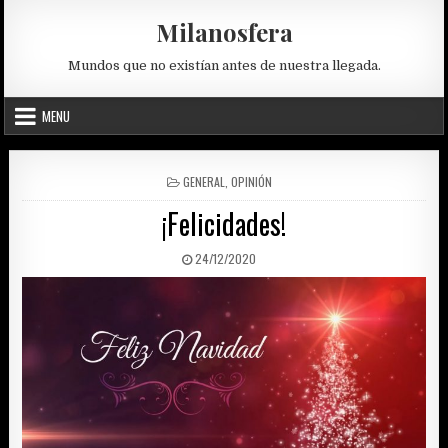
Skip
Milanosfera
to
content
Mundos que no existían antes de nuestra llegada.
MENU
POSTED
GENERAL
,
OPINIÓN
IN
¡Felicidades!
PUBLISHED
24/12/2020
DATE: