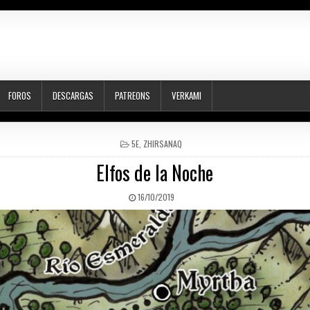
FOROS
DESCARGAS
PATREONS
VERKAMI
POSTED
5E
,
ZHIRSANAQ
IN
Elfos de la Noche
PUBLISHED
16/10/2019
DATE: