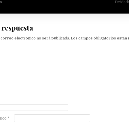
ión
s
Deidad
 respuesta
 correo electrónico no será publicada.
Los campos obligatorios están
nico
*