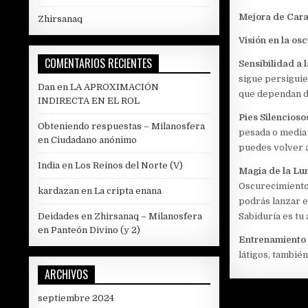
Mejora de Cara
Zhirsanaq
Visión en la os
COMENTARIOS RECIENTES
Sensibilidad a l
sigue persiguie
Dan
en
LA APROXIMACIÓN
que dependan de 
INDIRECTA EN EL ROL
Pies Silencioso
Obteniendo respuestas – Milanosfera
pesada o media 
en
Ciudadano anónimo
puedes volver a
India
en
Los Reinos del Norte (V)
Magia de la Lu
Oscurecimiento 
kardazan
en
La cripta enana
podrás lanzar e
Sabiduría es tu
Deidades en Zhirsanaq – Milanosfera
en
Panteón Divino (y 2)
Entrenamiento 
látigos, también
ARCHIVOS
septiembre 2024