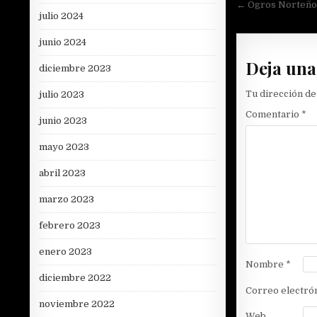
Navegac
← Ogros Norteño
julio 2024
de
entradas
junio 2024
Deja una
diciembre 2023
Tu dirección de
julio 2023
Comentario
*
junio 2023
mayo 2023
abril 2023
marzo 2023
febrero 2023
enero 2023
Nombre
*
diciembre 2022
Correo electró
noviembre 2022
Web