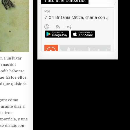
VÍDEO DE MILANOSFERA
n a un lugar
ernas del
podía haberse
ae. Estos elfos
ad que quisiera
igara como
Durante días a
o otros
perficie, y una
 se dirigieron