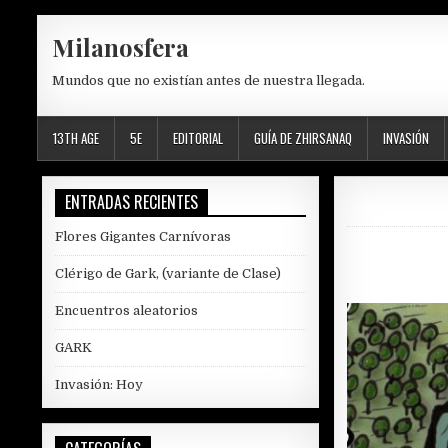
Skip
Milanosfera
to
content
Mundos que no existían antes de nuestra llegada.
13TH AGE
5E
EDITORIAL
GUÍA DE ZHIRSANAQ
INVASIÓN
ENTRADAS RECIENTES
Flores Gigantes Carnívoras
Clérigo de Gark, (variante de Clase)
Encuentros aleatorios
GARK
Invasión: Hoy