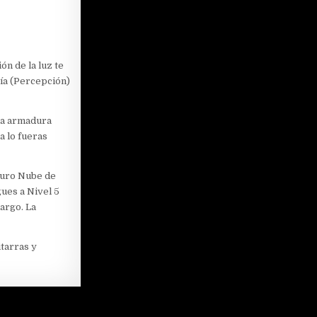
ón de la luz te
ría (Percepción)
na armadura
a lo fueras
njuro Nube de
ues a Nivel 5
largo. La
tarras y