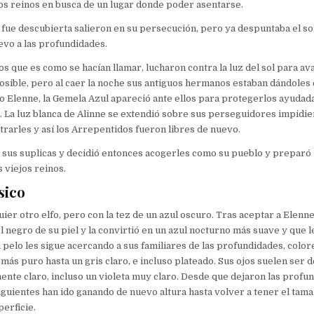
uos reinos en busca de un lugar donde poder asentarse.
 fue descubierta salieron en su persecución, pero ya despuntaba el so
evo a las profundidades.
s que es como se hacían llamar, lucharon contra la luz del sol para av
posible, pero al caer la noche sus antiguos hermanos estaban dándoles 
 Elenne, la Gemela Azul apareció ante ellos para protegerlos ayudad
 La luz blanca de Alinne se extendió sobre sus perseguidores impidi
rarles y así los Arrepentidos fueron libres de nuevo.
 sus suplicas y decidió entonces acogerles como su pueblo y preparó
s viejos reinos.
sico
ier otro elfo, pero con la tez de un azul oscuro. Tras aceptar a Elenn
el negro de su piel y la convirtió en un azul nocturno más suave y que le 
 pelo les sigue acercando a sus familiares de las profundidades, color
más puro hasta un gris claro, e incluso plateado. Sus ojos suelen ser d
nte claro, incluso un violeta muy claro. Desde que dejaron las profun
guientes han ido ganando de nuevo altura hasta volver a tener el tam
perficie.