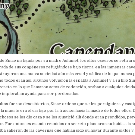
 de Sinae instigada por su madre Ashimet, los elfos oscuros se retiraro
irada de sus congéneres refugiándose bajo tierra, en las inmensas cav
struyeron una nueva sociedad aún más cruel y sádica de lo que nunca 
 todos eran así, algunos volvieron la espalda a Ashimet y a su hijo Sin
ecreto en lo que llamaron actos de redención, oraban a cualquier deid
le imploraban ayuda para ser perdonados.
ltos fueron descubiertos, Sinae ordeno que se les persiguiera y cast
 la muerte era el castigo por la traición hacia la madre de todos ellos. 
hosos se les dio caza y se les ajustició allí donde eran prendidos, per
r. Fue entonces cuando reunidos en secreto planearon su huida a la su
alba salieron de las cavernas que habían sido su hogar durante siglos y