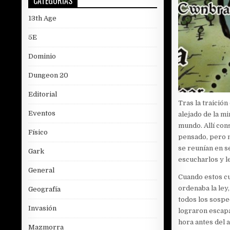
CATEGORÍAS
13th Age
5E
Dominio
Dungeon 20
Editorial
Tras la traición
Eventos
alejado de la m
mundo. Allí con
Físico
pensado, pero no
se reunían en s
Gark
escucharlos y 
General
Cuando estos cu
ordenaba la ley,
Geografía
todos los sospec
Invasión
lograron escapa
hora antes del 
Mazmorra