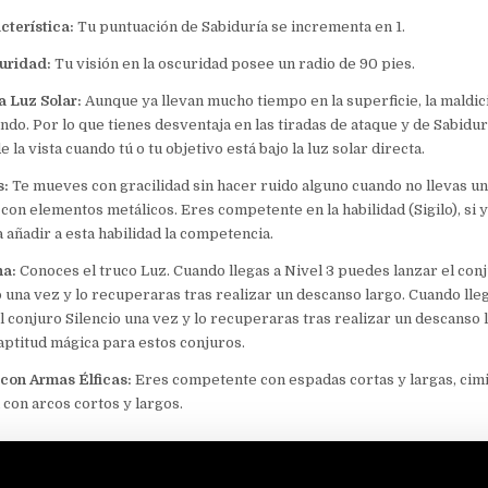
cterística:
Tu puntuación de Sabiduría se incrementa en 1.
curidad:
Tu visión en la oscuridad posee un radio de 90 pies.
a Luz Solar:
Aunque ya llevan mucho tiempo en la superficie, la maldici
ndo. Por lo que tienes desventaja en las tiradas de ataque y de Sabidu
la vista cuando tú o tu objetivo está bajo la luz solar directa.
s:
Te mueves con gracilidad sin hacer ruido alguno cuando no llevas u
con elementos metálicos. Eres competente en la habilidad (Sigilo), si y
 añadir a esta habilidad la competencia.
na:
Conoces el truco Luz. Cuando llegas a Nivel 3 puedes lanzar el co
una vez y lo recuperaras tras realizar un descanso largo. Cuando lleg
l conjuro Silencio una vez y lo recuperaras tras realizar un descanso 
 aptitud mágica para estos conjuros.
con Armas Élficas:
Eres competente con espadas cortas y largas, cimi
 con arcos cortos y largos.