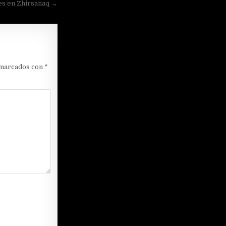
es en Zhirsanaq →
 marcados con
*