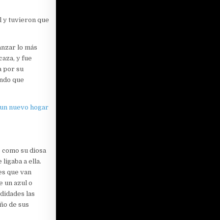
l y tuvieron que
anzar lo más
caza, y fue
a por su
endo que
un nuevo hogar
e como su diosa
ligaba a ella.
es que van
e un azul o
didades las
año de sus