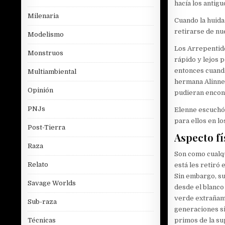
hacía los antig
Milenaria
Cuando la huida
retirarse de nu
Modelismo
Los Arrepentido
Monstruos
rápido y lejos 
entonces cuando
Multiambiental
hermana Alinne.
Opinión
pudieran encont
PNJs
Elenne escuchó
para ellos en lo
Post-Tierra
Aspecto fí
Raza
Son como cualqu
Relato
está les retiró 
Sin embargo, su
Savage Worlds
desde el blanco 
verde extrañame
Sub-raza
generaciones si
primos de la su
Técnicas