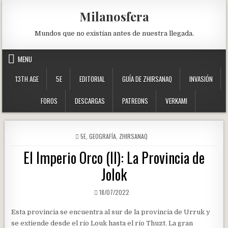
Skip
Milanosfera
to
content
Mundos que no existían antes de nuestra llegada.
MENU
13TH AGE
5E
EDITORIAL
GUÍA DE ZHIRSANAQ
INVASIÓN
FOROS
DESCARGAS
PATREONS
VERKAMI
POSTED
5E
,
GEOGRAFÍA
,
ZHIRSANAQ
IN
El Imperio Orco (II): La Provincia de
Jolok
PUBLISHED
18/07/2022
DATE:
Esta provincia se encuentra al sur de la provincia de Urruk y
se extiende desde el río Louk hasta el río Thuzt. La gran