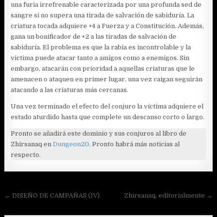
una furia irrefrenable caracterizada por una profunda sed de
sangre si no supera una tirada de salvación de sabiduría. La
criatura tocada adquiere +4 a Fuerza y a Constitución. Además,
gana un bonificador de +2 a las tiradas de salvación de
sabiduría. El problema es que la rabia es incontrolable y la
victima puede atacar tanto a amigos como a enemigos. Sin
embargo, atacarán con prioridad a aquellas criaturas que le
amenacen o ataquen en primer lugar, una vez caigan seguirán
atacando a las criaturas más cercanas.
Una vez terminado el efecto del conjuro la víctima adquiere el
estado aturdido hasta que complete un descanso corto o largo.
Pronto se añadirá este dominio y sus conjuros al libro de
Zhirsanaq en
Dungeon20
. Pronto habrá más noticias al
respecto.
Navegación
← DISEÑO DE CAMPAÑAS (IV)
Zhirsanaq, editorialmente →
de