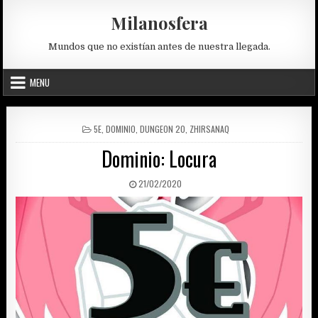
Skip
Milanosfera
to
content
Mundos que no existían antes de nuestra llegada.
MENU
POSTED
5E
,
DOMINIO
,
DUNGEON 20
,
ZHIRSANAQ
IN
Dominio: Locura
PUBLISHED
21/02/2020
DATE: