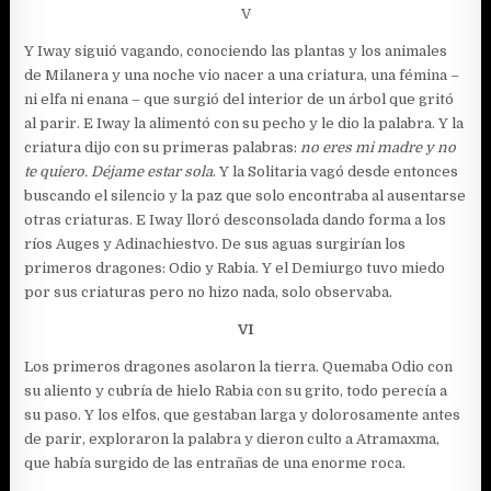
V
Y Iway siguió vagando, conociendo las plantas y los animales
de Milanera y una noche vio nacer a una criatura, una fémina –
ni elfa ni enana – que surgió del interior de un árbol que gritó
al parir. E Iway la alimentó con su pecho y le dio la palabra. Y la
criatura dijo con su primeras palabras:
no eres mi madre y no
te quiero. Déjame estar sola
. Y la Solitaria vagó desde entonces
buscando el silencio y la paz que solo encontraba al ausentarse
otras criaturas. E Iway lloró desconsolada dando forma a los
ríos Auges y Adinachiestvo. De sus aguas surgirían los
primeros dragones: Odio y Rabia. Y el Demiurgo tuvo miedo
por sus criaturas pero no hizo nada, solo observaba.
VI
Los primeros dragones asolaron la tierra. Quemaba Odio con
su aliento y cubría de hielo Rabia con su grito, todo perecía a
su paso. Y los elfos, que gestaban larga y dolorosamente antes
de parir, exploraron la palabra y dieron culto a Atramaxma,
que había surgido de las entrañas de una enorme roca.