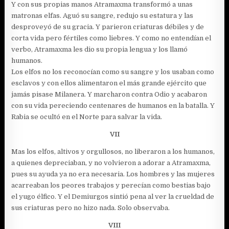
Y con sus propias manos Atramaxma transformó a unas
matronas elfas. Aguó su sangre, redujo su estatura y las
desproveyó de su gracia. Y parieron criaturas débiles y de
corta vida pero fértiles como liebres. Y como no entendían el
verbo, Atramaxma les dio su propia lengua y los llamó
humanos.
Los elfos no los reconocían como su sangre y los usaban como
esclavos y con ellos alimentaron el más grande ejército que
jamás pisase Milanera. Y marcharon contra Odio y acabaron
con su vida pereciendo centenares de humanos en la batalla. Y
Rabia se ocultó en el Norte para salvar la vida.
VII
Mas los elfos, altivos y orgullosos, no liberaron a los humanos,
a quienes depreciaban, y no volvieron a adorar a Atramaxma,
pues su ayuda ya no era necesaria. Los hombres y las mujeres
acarreaban los peores trabajos y perecían como bestias bajo
el yugo élfico. Y el Demiurgos sintió pena al ver la crueldad de
sus criaturas pero no hizo nada. Solo observaba.
VIII