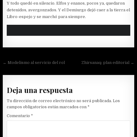
Y todo quedó en silencio. Elfos y enanos, pocos ya, quedaron
detenidos, avergonzados. Y el Demiurgo dejó caer a la tierra el
Libro-espejo y se marchó para siempre.
Navegación
← Modelismo al servicio del rol
Zhirsanaq: plan editorial →
de
entradas
Deja una respuesta
Tu dirección de correo electrónico no será publicada.
Los
campos obligatorios están marcados con
*
Comentario
*