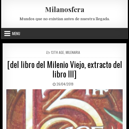
Skip
Milanosfera
to
content
Mundos que no existían antes de nuestra llegada.
MENU
POSTED
13TH AGE
,
MILENARIA
IN
[del libro del Milenio Viejo, extracto del
libro III]
PUBLISHED
26/04/2019
DATE: