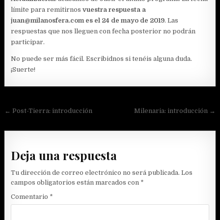
límite para remitirnos
vuestra respuesta a
juan@milanosfera.com es el 24 de mayo de 2019
. Las
respuestas que nos lleguen con fecha posterior no podrán
participar.
No puede ser más fácil. Escribidnos si tenéis alguna duda.
¡Suerte!
Navegación
← Post-Tierra: introducción
Milenaria: introducción →
de
entradas
Deja una respuesta
Tu dirección de correo electrónico no será publicada.
Los
campos obligatorios están marcados con
*
Comentario
*