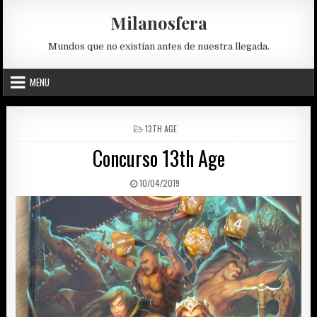
Skip
Milanosfera
to
content
Mundos que no existían antes de nuestra llegada.
MENU
POSTED
13TH AGE
IN
Concurso 13th Age
PUBLISHED
10/04/2019
DATE: