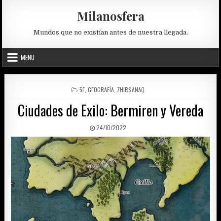
Skip
Milanosfera
to
content
Mundos que no existían antes de nuestra llegada.
MENU
POSTED
5E
,
GEOGRAFÍA
,
ZHIRSANAQ
IN
Ciudades de Exilo: Bermiren y Vereda
PUBLISHED
24/10/2022
DATE: