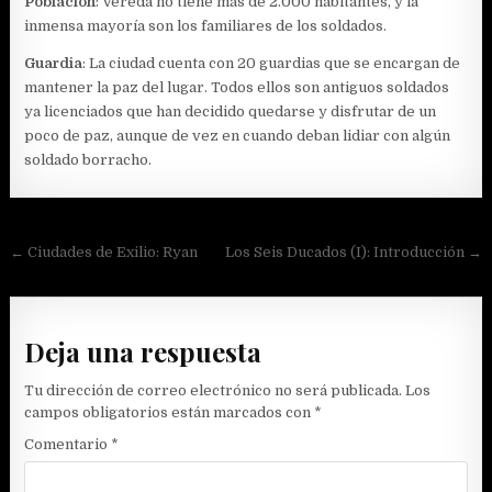
Población
: Vereda no tiene más de 2.000 habitantes, y la
inmensa mayoría son los familiares de los soldados.
Guardia
: La ciudad cuenta con 20 guardias que se encargan de
mantener la paz del lugar. Todos ellos son antiguos soldados
ya licenciados que han decidido quedarse y disfrutar de un
poco de paz, aunque de vez en cuando deban lidiar con algún
soldado borracho.
Navegación
← Ciudades de Exilio: Ryan
Los Seis Ducados (I): Introducción →
de
entradas
Deja una respuesta
Tu dirección de correo electrónico no será publicada.
Los
campos obligatorios están marcados con
*
Comentario
*