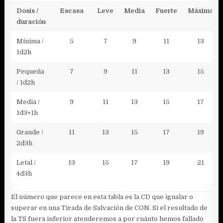
Dosis /
Escasa
Leve
Media
Fuerte
Máxima
duración
Mínima /
5
7
9
11
13
1d2h
Pequeña
7
9
11
13
15
/ 1d2h
Media /
9
11
13
15
17
1d3+1h
Grande /
11
13
15
17
19
2d3h
Letal /
13
15
17
19
21
4d3h
El número que parece en esta tabla es la CD que igualar o
superar en una Tirada de Salvación de CON. Si el resultado de
la TS fuera inferior atenderemos a por cuánto hemos fallado