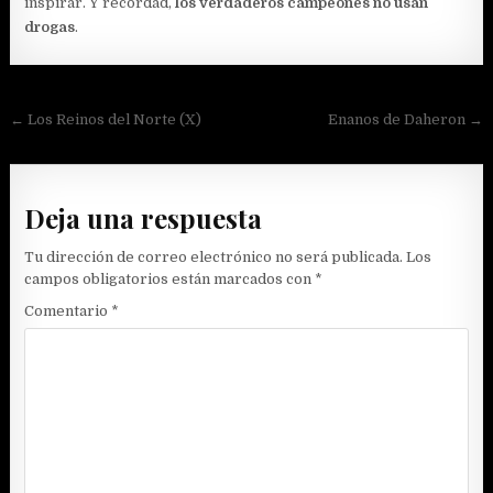
inspirar. Y recordad,
los verdaderos campeones no usan
drogas
.
Navegación
← Los Reinos del Norte (X)
Enanos de Daheron →
de
entradas
Deja una respuesta
Tu dirección de correo electrónico no será publicada.
Los
campos obligatorios están marcados con
*
Comentario
*