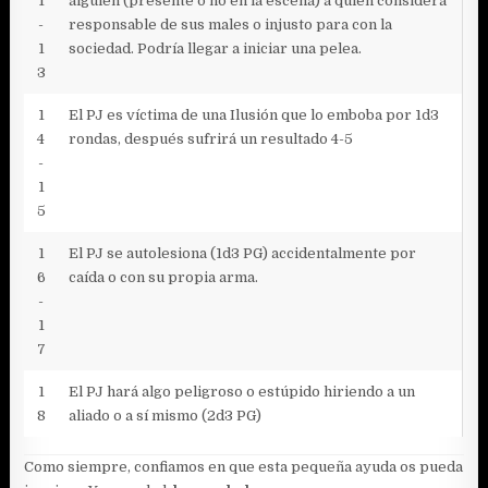
1
alguien (presente o no en la escena) a quien considera
-
responsable de sus males o injusto para con la
1
sociedad. Podría llegar a iniciar una pelea.
3
1
El PJ es víctima de una Ilusión que lo emboba por 1d3
4
rondas, después sufrirá un resultado 4-5
-
1
5
1
El PJ se autolesiona (1d3 PG) accidentalmente por
6
caída o con su propia arma.
-
1
7
1
El PJ hará algo peligroso o estúpido hiriendo a un
8
aliado o a sí mismo (2d3 PG)
Como siempre, confiamos en que esta pequeña ayuda os pueda