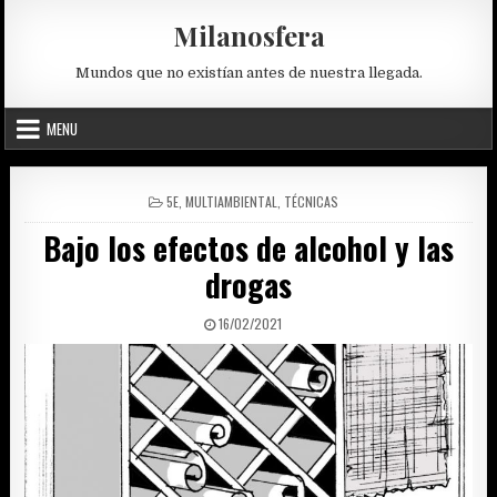
Skip
Milanosfera
to
content
Mundos que no existían antes de nuestra llegada.
MENU
POSTED
5E
,
MULTIAMBIENTAL
,
TÉCNICAS
IN
Bajo los efectos de alcohol y las
drogas
PUBLISHED
16/02/2021
DATE: