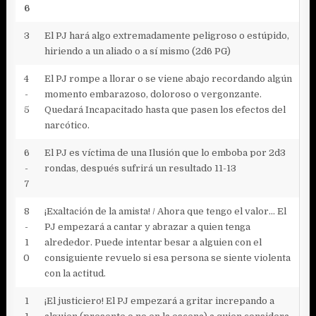
6
3
El PJ hará algo extremadamente peligroso o estúpido,
hiriendo a un aliado o a sí mismo (2d6 PG)
4
El PJ rompe a llorar o se viene abajo recordando algún
-
momento embarazoso, doloroso o vergonzante.
5
Quedará Incapacitado hasta que pasen los efectos del
narcótico.
6
El PJ es víctima de una Ilusión que lo emboba por 2d3
-
rondas, después sufrirá un resultado 11-13
7
8
¡Exaltación de la amista! / Ahora que tengo el valor… El
-
PJ empezará a cantar y abrazar a quien tenga
1
alrededor. Puede intentar besar a alguien con el
0
consiguiente revuelo si esa persona se siente violenta
con la actitud.
1
¡El justiciero! El PJ empezará a gritar increpando a