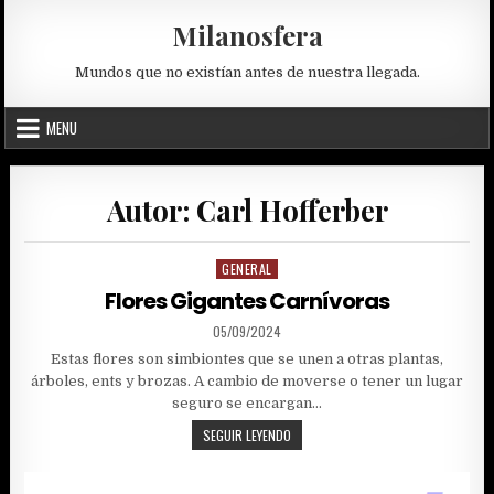
Skip
Milanosfera
to
content
Mundos que no existían antes de nuestra llegada.
MENU
Autor:
Carl Hofferber
GENERAL
Posted
in
Flores Gigantes Carnívoras
PUBLISHED
05/09/2024
DATE:
Estas flores son simbiontes que se unen a otras plantas,
árboles, ents y brozas. A cambio de moverse o tener un lugar
seguro se encargan…
FLORES
SEGUIR LEYENDO
GIGANTES
CARNÍVORAS