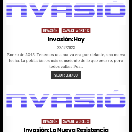
INVASIÓN
SAVAGE WORLDS
Posted
in
Invasión: Hoy
PUBLISHED
22/12/2023
DATE:
Enero de 2048. Tenemos una nueva era por delante, una nueva
lucha. La población es más consciente de lo que ocurre, pero
todos callan. Por…
INVASIÓN:
SEGUIR LEYENDO
HOY
INVASIÓN
SAVAGE WORLDS
Posted
in
Invasión: La Nueva Resistencia