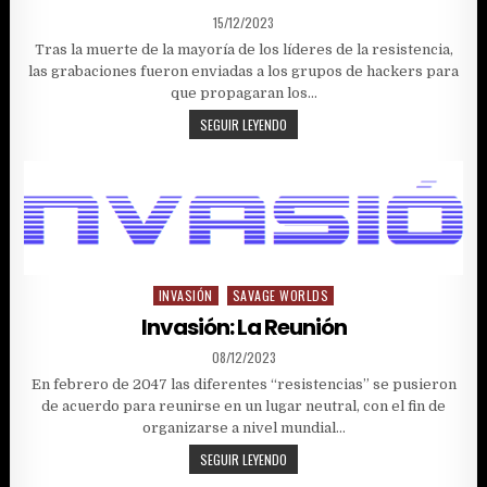
PUBLISHED
15/12/2023
DATE:
Tras la muerte de la mayoría de los líderes de la resistencia,
las grabaciones fueron enviadas a los grupos de hackers para
que propagaran los…
INVASIÓN:
SEGUIR LEYENDO
LA
NUEVA
RESISTENCIA
INVASIÓN
SAVAGE WORLDS
Posted
in
Invasión: La Reunión
PUBLISHED
08/12/2023
DATE:
En febrero de 2047 las diferentes “resistencias” se pusieron
de acuerdo para reunirse en un lugar neutral, con el fin de
organizarse a nivel mundial…
INVASIÓN:
SEGUIR LEYENDO
LA