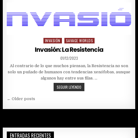
REUNIÓN
INVASIÓN
SAVAGE WORLDS
Posted
in
Invasión: La Resistencia
PUBLISHED
01/12/2023
DATE:
Al contrario de lo que muchos piensan, la Resistencia no son
solo un puñado de humanos con tendencias xenófobas, aunque
algunos hay entre sus filas. …
INVASIÓN:
SEGUIR LEYENDO
LA
Navegación
RESISTENCIA
← Older posts
de
entradas
ENTRADAS RECIENTES