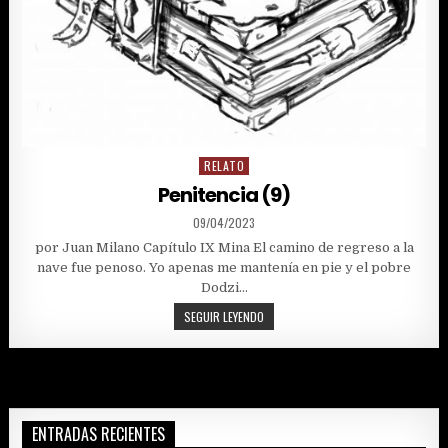
RELATO
Posted
in
Penitencia (9)
PUBLISHED
09/04/2023
DATE:
por Juan Milano Capítulo IX Mina El camino de regreso a la
nave fue penoso. Yo apenas me mantenía en pie y el pobre
Dodzi…
PENITENCIA
SEGUIR LEYENDO
(9)
ENTRADAS RECIENTES