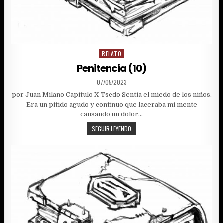
RELATO
Posted
in
Penitencia (10)
PUBLISHED
07/05/2023
DATE:
por Juan Milano Capítulo X Tsedo Sentía el miedo de los niños.
Era un pitido agudo y continuo que laceraba mi mente
causando un dolor…
PENITENCIA
SEGUIR LEYENDO
(10)