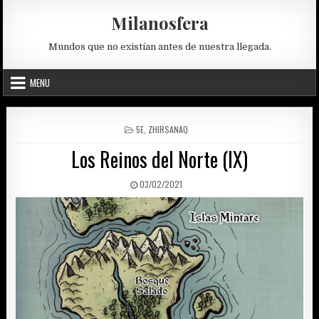
Skip
Milanosfera
to
content
Mundos que no existían antes de nuestra llegada.
MENU
POSTED
5E
,
ZHIRSANAQ
IN
Los Reinos del Norte (IX)
PUBLISHED
03/02/2021
DATE: