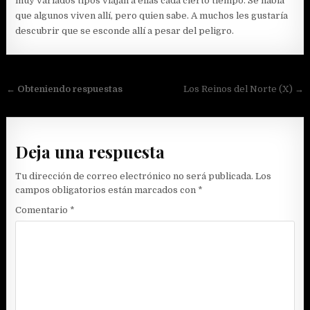
muy variados tipos viajan a ellas cada cierto tiempo. Se habla
que algunos viven allí, pero quien sabe. A muchos les gustaría
descubrir que se esconde allí a pesar del peligro.
Navegación
←
Obteniendo respuestas
Los Reinos del Norte (X) →
de
entradas
Deja una respuesta
Tu dirección de correo electrónico no será publicada.
Los
campos obligatorios están marcados con
*
Comentario
*