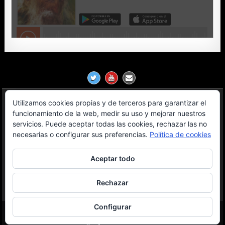
Utilizamos cookies propias y de terceros para garantizar el
Política de Privacidad
funcionamiento de la web, medir su uso y mejorar nuestros
servicios. Puede aceptar todas las cookies, rechazar las no
Aviso Legal
necesarias o configurar sus preferencias.
Política de cookies
Contacto
Aceptar todo
OGL License
Rechazar
Configurar
Copyright © 2026 Milanosfera
Design by ThemesDNA.com