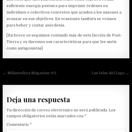
suficiente energía psiónica para imprimir órdenes en
individuos o colectivos concretos que ayuden a los nasones a
avanzar en sus objetivos. En ocasiones también se reúnen
para beber y contar anécdotas.
[En breve os seguimos contando más de esta facción de Post-
Tierra y os daremos sus características para que los uséis
como antagonistas]
Navegación
← Milanosfera Magazine #0
Las Islas del Lago →
de
entradas
Deja una respuesta
Tu dirección de correo electrónico no será publicada.
Los
campos obligatorios están marcados con
*
Comentario
*