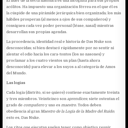
El líder de la secta nasónica es una incógnita para sus propios
acólitos. Ha impuesto una organización férrea en el que él es
la cúspide de una pirámide jerárquica bien organizada; los más
hábiles prosperan (al menos a ojos de sus compañeros) y
consiguen cada vez poder personal (léase, nasal) mientras
desarrollan sus propias agendas.
La procedencia, identidad real e historia de Das Nuke son
desconocidas; si bien destacó rápidamente por no sentir ni
alentar el odio hacia los cara-tontos (los no nasones) y
proclamar a los cuatro vientos un plan (hasta ahora
desconocido) para elevar a los suyos a al categoría de Amos
del Mundo.
Las logias
Cada logia (distrito, si se quiere) contiene exactamente treinta
y tres miembros. Veinticinco son
aprendices
; siete ostentan el
grado de
compañero
y uno es
maestro
. Todos deben
obediencia al gran
Maestro de la Logia de la Madre del Ruido
;
esto es, Das Nuke.
Los ritos que ejecutan suelen tener como objetivo reunir