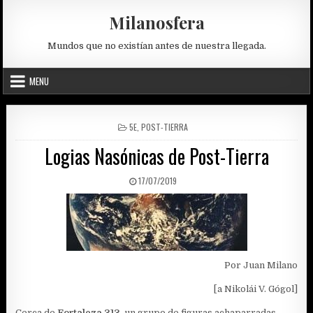
Skip
Milanosfera
to
content
Mundos que no existían antes de nuestra llegada.
MENU
POSTED
5E
,
POST-TIERRA
IN
Logias Nasónicas de Post-Tierra
PUBLISHED
17/07/2019
DATE:
Por Juan Milano
[a Nikolái V. Gógol]
Cerca de
Fortaleza 313
, un grupo de figuras achaparradas