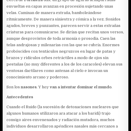
envueltas en capas avanzan en procesión sujetando unas
velas. Caminan de manera extraña, bamboleándose
rítmicamente. De manera siniestra y cómica a la vez. Sonidos
agudos, breves y punzantes, parecen servir a estas extrañas
criaturas para comunicarse. Se dirían que recitan unos versos,
aunque desprovistos de toda armonía o prosodia. Caen las
telas andrajosas y milenarias con las que se cubría. Enormes
probóscides con tentáculos negruzcos en lugar de patas y
brazos y ridículos orbes retráctiles a modo de ojos sin
pestañas (no muy diferentes a los de los caracoles) elevan sus
ventosas dactilares como antenas al cielo e invocan un
conocimiento arcano y poderoso.
Son los
nasones
. Y hoy
van a intentar dominar el mundo
.
Antecedentes
Cuando el Ruido (la sucesión de detonaciones nucleares que
algunos humanos utilizaron ara atacar a los baridi) trajo
consigo aires envenenados y radiación mutadora, muchos
individuos desarrollaron apéndices nasales más cercanos a