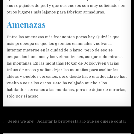
sus repujados de piel y que sus cueros son muy solicitados en
otros lugares más lejanos para fabricar armaduras.
Amenazas
Entre las amenazas más frecuentes pocas hay. Quizá la que
más preocupa es que los gremios criminales vuelvan a
intentar meterse en la ciudad de Niarso, pero de eso se
ocupan los humanos y los velmonienses, así que solo miran a
las montañas. En las montañas Hogar de Jolok viven varias
tribus de orcos y solían dejar las montañas para asaltar las
aldeas y pueblos cercanos, pero desde hace una década no han
vuelto a ver a los orcos. Esto ha relajado mucho a los
habitantes cercanos a las montañas, pero no dejan de mirarlas,
solo por si acaso.
Navegación
← Geeks we are!
Adaptar la propuesta a lo que se quiere contar →
de