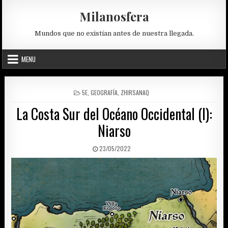
Skip
Milanosfera
to
content
Mundos que no existían antes de nuestra llegada.
MENU
POSTED
5E
,
GEOGRAFÍA
,
ZHIRSANAQ
IN
La Costa Sur del Océano Occidental (I):
Niarso
PUBLISHED
23/05/2022
DATE: