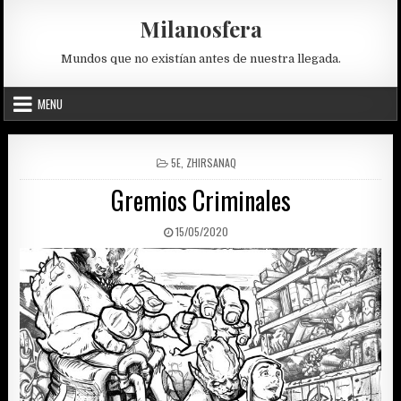
Skip
Milanosfera
to
content
Mundos que no existían antes de nuestra llegada.
MENU
POSTED
5E
,
ZHIRSANAQ
IN
Gremios Criminales
PUBLISHED
15/05/2020
DATE: