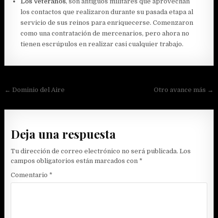
Los Veteranos
, son antiguos militares que aprovechan
los contactos que realizaron durante su pasada etapa al
servicio de sus reinos para enriquecerse. Comenzaron
como una contratación de mercenarios, pero ahora no
tienen escrúpulos en realizar casi cualquier trabajo.
Navegación
← Dominio del Aire
Otro avance más →
de
entradas
Deja una respuesta
Tu dirección de correo electrónico no será publicada.
Los
campos obligatorios están marcados con
*
Comentario
*