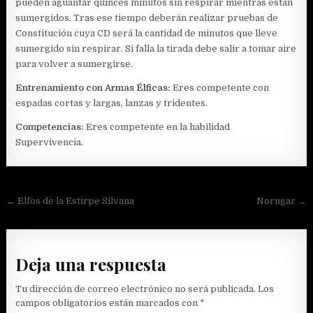
pueden aguantar quinces minutos sin respirar mientras están
sumergidos. Tras ese tiempo deberán realizar pruebas de
Constitución cuya CD será la cantidad de minutos que lleve
sumergido sin respirar. Si falla la tirada debe salir a tomar aire
para volver a sumergirse.
Entrenamiento con Armas Élficas:
Eres competente con
espadas cortas y largas, lanzas y tridentes.
Competencias:
Eres competente en la habilidad
Supervivencia.
Navegación
←
Elfos de la Estirpe Silvana
Norngar
→
de
entradas
Deja una respuesta
Tu dirección de correo electrónico no será publicada.
Los
campos obligatorios están marcados con
*