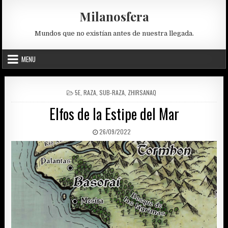
Skip
Milanosfera
to
content
Mundos que no existían antes de nuestra llegada.
MENU
POSTED
5E
,
RAZA
,
SUB-RAZA
,
ZHIRSANAQ
IN
Elfos de la Estipe del Mar
PUBLISHED
26/09/2022
DATE: