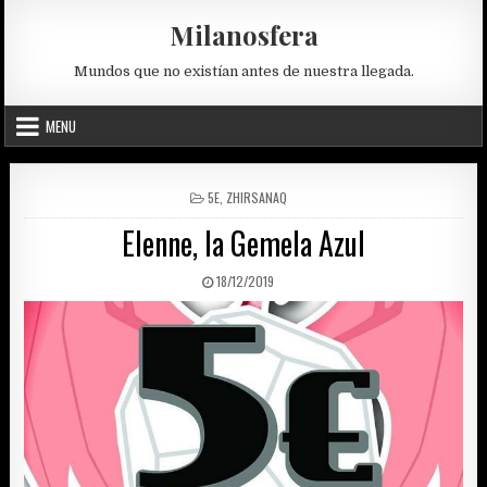
Skip
Milanosfera
to
content
Mundos que no existían antes de nuestra llegada.
MENU
POSTED
5E
,
ZHIRSANAQ
IN
Elenne, la Gemela Azul
PUBLISHED
18/12/2019
DATE: