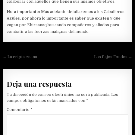
colaborar con aquellos que tienen sus mismos objetivos.
Nota importante:
Más adelante detallaremos a los Caballeros
Azules, por ahora lo importante es saber que existen y que
vagan por Zhirsanaq buscando compañeros y aliados para
combatir a las fuerzas malignas del mundo.
Navegación
← La cripta enana
Los Bajos Fondos →
de
entradas
Deja una respuesta
Tu dirección de correo electrónico no será publicada.
Los
campos obligatorios están marcados con
*
Comentario
*