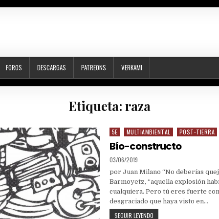
FOROS
DESCARGAS
PATREONS
VERKAMI
Etiqueta:
raza
5E
MULTIAMBIENTAL
POST-TIERRA
Posted
in
Bío-constructo
PUBLISHED
03/06/2019
DATE:
por Juan Milano “No deberías queja
Barmoyetz, “aquella explosión hab
cualquiera. Pero tú eres fuerte c
desgraciado que haya visto en…
BÍO-
SEGUIR LEYENDO