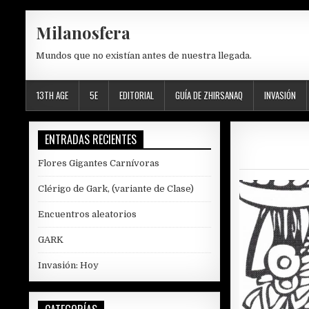
Skip
Milanosfera
to
content
Mundos que no existían antes de nuestra llegada.
13TH AGE
5E
EDITORIAL
GUÍA DE ZHIRSANAQ
INVASIÓN
ENTRADAS RECIENTES
Flores Gigantes Carnívoras
Clérigo de Gark, (variante de Clase)
Encuentros aleatorios
GARK
Invasión: Hoy