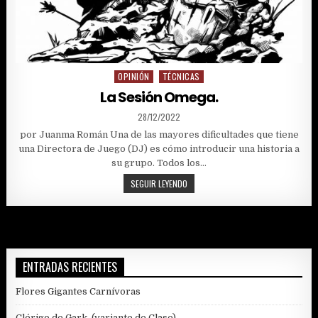
OPINIÓN
TÉCNICAS
Posted
in
La Sesión Omega.
PUBLISHED
28/12/2022
DATE:
por Juanma Román Una de las mayores dificultades que tiene
una Directora de Juego (DJ) es cómo introducir una historia a
su grupo. Todos los…
LA
SEGUIR LEYENDO
SESIÓN
OMEGA.
ENTRADAS RECIENTES
Flores Gigantes Carnívoras
Clérigo de Gark, (variante de Clase)