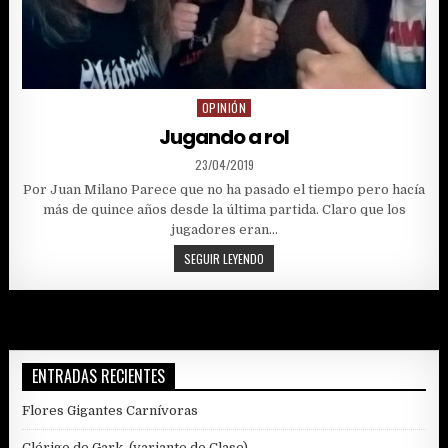
OPINIÓN
Posted
in
Jugando a rol
PUBLISHED
23/04/2019
DATE:
Por Juan Milano Parece que no ha pasado el tiempo pero hacía
más de quince años desde la última partida. Claro que los
jugadores eran…
JUGANDO
SEGUIR LEYENDO
A
ROL
ENTRADAS RECIENTES
Flores Gigantes Carnívoras
Clérigo de Gark, (variante de Clase)